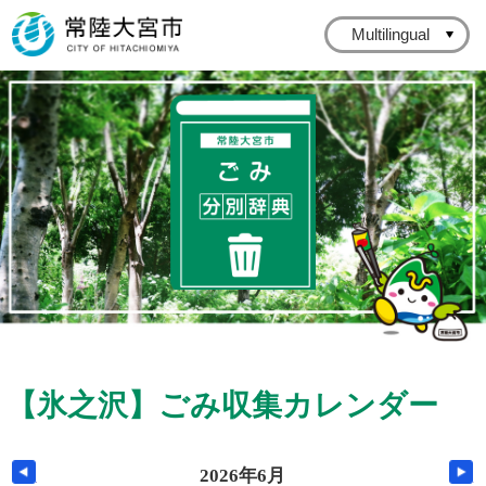
常陸大宮市公式ホームページ
Multilingual
常陸大宮市ごみ分
【氷之沢】
ごみ収集カレンダー
前の月へ
2026年6月