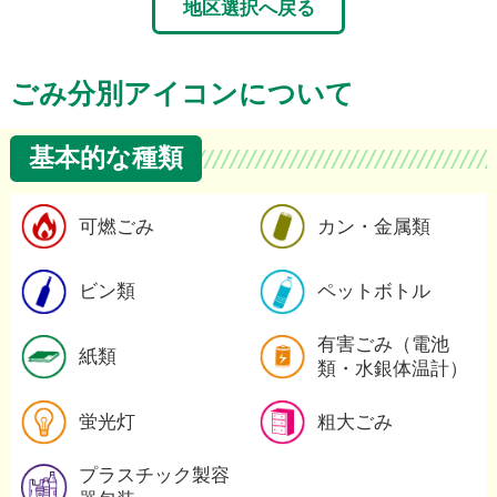
地区選択へ戻る
ごみ分別アイコンについて
基本的な種類
可燃ごみの詳細
可燃ごみ
カン・金属類
ビン類の詳細
ビン類
ペットボトル
紙類の詳細
有害ごみ（電池
紙類
類・水銀体温計）
蛍光灯の詳細
蛍光灯
粗大ごみ
プラスチック製容器包装の詳
プラスチック製容