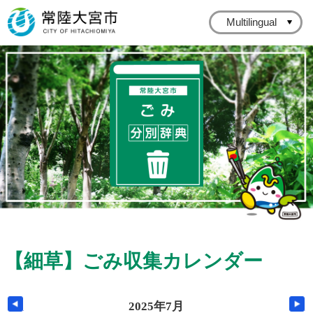
常陸大宮市公式ホームページ
Multilingual
常陸大宮市ごみ分
【細草】
ごみ収集カレンダー
前の月へ
2025年7月