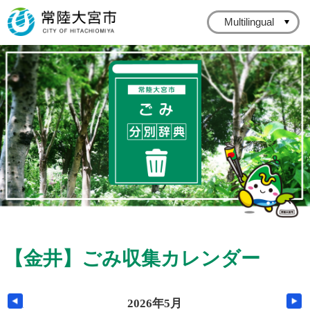
常陸大宮市公式ホームページ
Multilingual
常陸大宮市ごみ分
【金井】
ごみ収集カレンダー
前の月へ
2026年5月