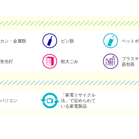
詳細
カン・金属類の詳細
ビン類の詳細
カン・金属類
ビン類
ペットボ
電池類・水銀体温計）の詳細
蛍光灯の詳細
粗大ごみの詳細
プラスチ
蛍光灯
粗大ごみ
器包装
ごみの詳細
パソコンの詳細
「家電リサイクル法
「家電リサイクル
パソコン
法」で定められて
いる家電製品