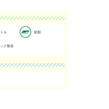
ペットボトルの詳細
紙類の詳細
トル
紙類
プラスチック製容器包装の詳細
ック製容
」で定められている家電製品 の詳細