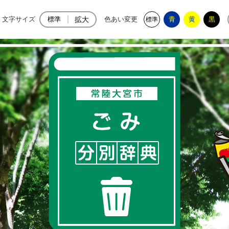
宮市公式ホームページ
文字サイズ
標準
拡大
色あい変更
青
黄
黒
標準
常陸大宮