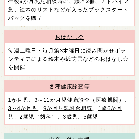
生後9か月乳児相談時に、絵本2冊、アドバイス
集、絵本のリストなどが入ったブックスタート
バックを贈呈
おはなし会
毎週土曜日・毎月第3木曜日に読み聞かせボラ
ンティアによる絵本や紙芝居などのおはなし会
を開催
各種健康診査等
1か月児、3～11か月児健康診査（医療機関）
、
3～4か月児
、
9か月児離乳食相談
、
1歳6か月
児
、
2歳児（歯科）
、
3歳児
、
5歳児