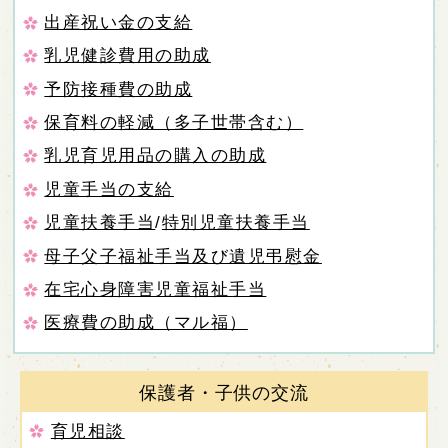
出産祝い金の支給
乳児健診費用の助成
予防接種費の助成
保育料の軽減（多子世帯含む）
乳児育児用品の購入の助成
児童手当の支給
児童扶養手当
/
特別児童扶養手当
母子父子福祉手当及び遺児弔慰金
在宅心身障害児童福祉手当
医療費の助成（マル福）
保護者・子供の交流
育児相談