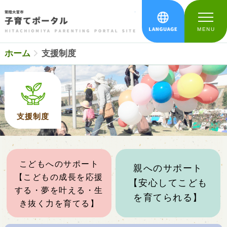
常陸大宮市 子育
LANGU
MENU
ホーム
支援制度
支援制度
こどもへのサポート
親へのサポート
【こどもの成長を応援
【安心してこども
する・夢を叶える・生
を育てられる】
き抜く力を育てる】