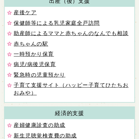
出産（後）支援
産後ケア
保健師等による乳児家庭全戸訪問
助産師によるママと赤ちゃんのなんでも相談
赤ちゃんの駅
一時預かり保育
病児/病後児保育
緊急時の児童預かり
子育て支援サイト（ハッピー子育てひたちお
おみや）
経済的支援
産婦健康診査の助成
新生児聴覚検査費の助成