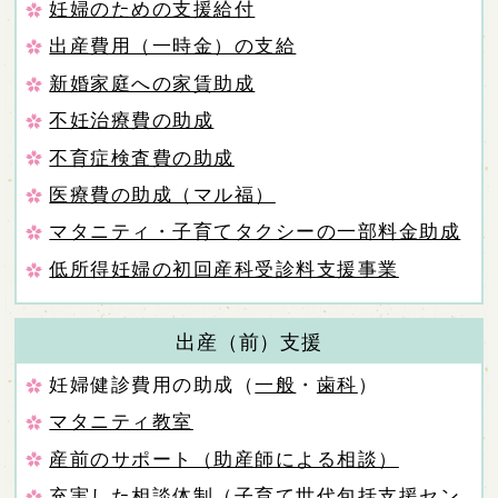
妊婦のための支援給付
出産費用（一時金）の支給
新婚家庭への家賃助成
不妊治療費の助成
不育症検査費の助成
医療費の助成（マル福）
マタニティ・子育てタクシーの一部料金助成
低所得妊婦の初回産科受診料支援事業
出産（前）支援
妊婦健診費用の助成（
一般
・
歯科
）
マタニティ教室
産前のサポート（助産師による相談）
充実した相談体制（子育て世代包括支援セン