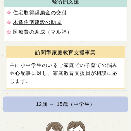
経済的支援
住宅取得奨励金の交付
木造住宅建設の助成
医療費の助成（マル福）
訪問型家庭教育支援事業
主に小中学生のいるご家庭での子育ての悩み
や心配事に対し、家庭教育支援員が相談に応
じます。
12
歳 ～
15
歳（中学生）