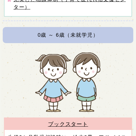
ター）
0
歳 ～
6
歳（未就学児）
ブックスタート