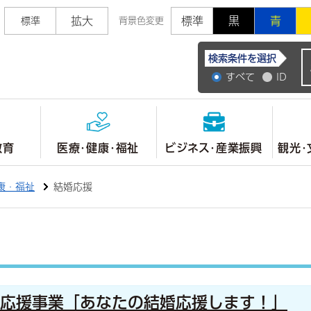
拡大
標準
黒
青
標準
背景色変更
常陸大宮市公式ホ
検索条件を選択
すべて
ID
教育
医療・健康・福祉
ビジネス・産業振興
観光・
康・福祉
結婚応援
婚応援事業「あなたの結婚応援します！」