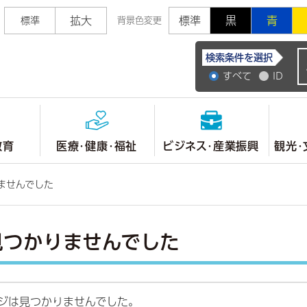
拡大
標準
黒
青
標準
背景色変更
常陸大宮市公式ホ
検索条件を選択
すべて
ID
教育
医療・健康・福祉
ビジネス・産業振興
観光・
ませんでした
見つかりませんでした
ジは見つかりませんでした。