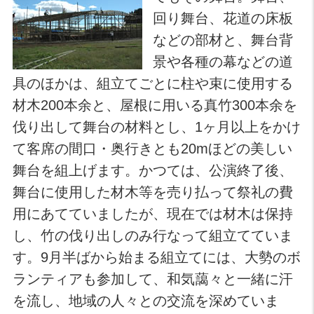
回り舞台、花道の床板
などの部材と、舞台背
景や各種の幕などの道
具のほかは、組立てごとに柱や束に使用する
材木200本余と、屋根に用いる真竹300本余を
伐り出して舞台の材料とし、1ヶ月以上をかけ
て客席の間口・奥行きとも20mほどの美しい
舞台を組上げます。かつては、公演終了後、
舞台に使用した材木等を売り払って祭礼の費
用にあてていましたが、現在では材木は保持
し、竹の伐り出しのみ行なって組立てていま
す。9月半ばから始まる組立てには、大勢のボ
ランティアも参加して、和気藹々と一緒に汗
を流し、地域の人々との交流を深めていま