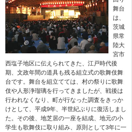
舞台
は、
茨城
県常
陸大
宮市
西塩子地区に伝えられてきた、江戸時代後
期、文政年間の道具も残る組立式の歌舞伎舞
台です。舞台を組立てては、村の祭りに歌舞
伎や人形浄瑠璃を行ってきましたが、戦後は
行われなくなり、町が行なった調査をきっか
けとして、平成9年、半世紀ぶりに復活しまし
た。その後、地芝居の一座を結成、地元の小
学生も歌舞伎に取り組み、原則として3年に一