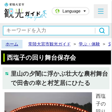
常陸大宮市観光ガイド
Language
ホーム
常陸大宮市観光ガイド
>
学ぶ・体験
>
西塩子の回り舞台保存会
里山の夕闇に浮かぶ壮大な農村舞台
で田舎の幸と村芝居にひたる
西塩
子の
回り