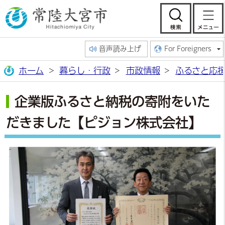
常陸大宮市公
検索
音声読み上げ
For Foreigners
ホーム
暮らし・行政
市政情報
ふるさと応
企業版ふるさと納税の寄附をいた
だきました【ピジョン株式会社】