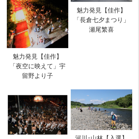
魅力発見【佳作】
「長倉七夕まつり」
瀬尾繁喜
魅力発見【佳作】
「夜空に映えて」宇
留野より子
河川･山林【入選】