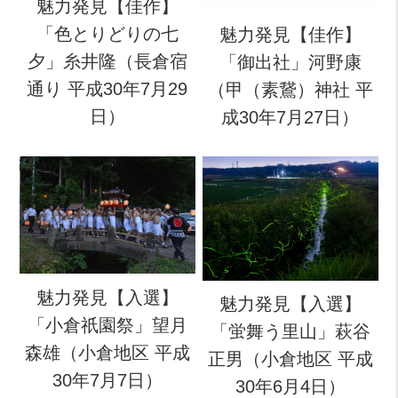
魅力発見【佳作】
「色とりどりの七
魅力発見【佳作】
夕」糸井隆（長倉宿
「御出社」河野康
通り 平成30年7月29
（甲（素鵞）神社 平
日）
成30年7月27日）
魅力発見【入選】
魅力発見【入選】
「小倉祇園祭」望月
「蛍舞う里山」萩谷
森雄（小倉地区 平成
正男（小倉地区 平成
30年7月7日）
30年6月4日）