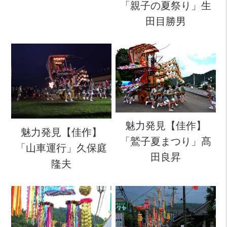
「親子の夏祭り」生
田目勝男
魅力発見【佳作】
魅力発見【佳作】
「鷲子夏まつり」髙
「山車運行」久保庭
田良昇
隆夫