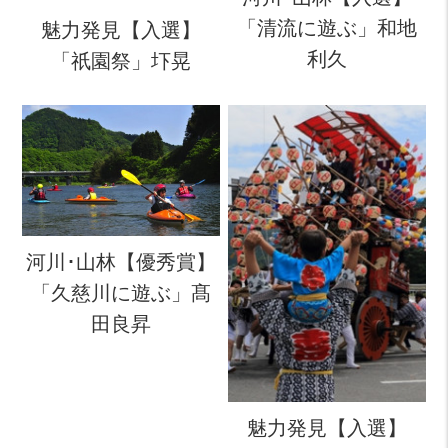
「清流に遊ぶ」和地
魅力発見【入選】
利久
「祇園祭」圷晃
河川･山林【優秀賞】
「久慈川に遊ぶ」髙
田良昇
魅力発見【入選】