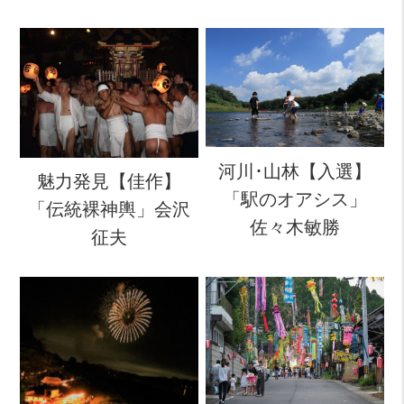
河川･山林【入選】
魅力発見【佳作】
「駅のオアシス」
「伝統裸神輿」会沢
佐々木敏勝
征夫