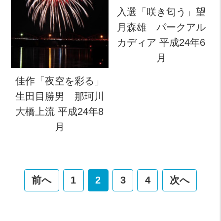
入選「咲き匂う」望
月森雄 パークアル
カディア 平成24年6
月
佳作「夜空を彩る」
生田目勝男 那珂川
大橋上流 平成24年8
月
前へ
1
2
3
4
次へ