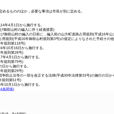
。
定めるもののほか，必要な事項は市長が別に定める。
14年4月1日から施行する。
及び御前山村の編入に伴う経過措置)
及び御前山村の編入の日前に，編入前の山方町道路占用規則
(平成16年山
占用規則
(平成16年御前山村規則第3号)
の規定によりなされた手続その他
6年
規則第118号)
6年10月16日から施行する。
7年
規則第28号)
7年4月1日から施行する。
8年
規則第79号)
の日から施行する。
0年
規則第29号)
競争防止法等の一部を改正する法律
(平成30年法律第33号)
の施行の日か
年
規則第51号)
年10月1日から施行する。
4条関係)