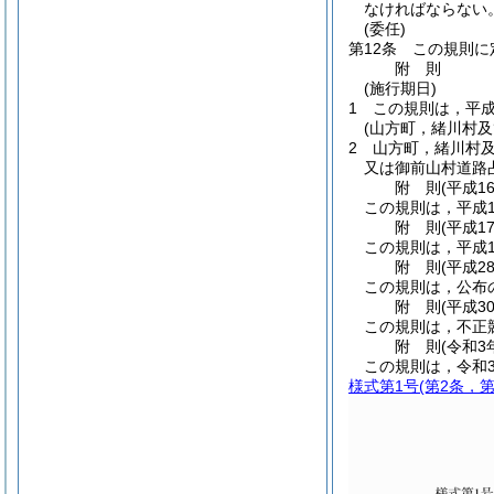
なければならない
(委任)
第12条
この規則に
附
則
(施行期日)
1
この規則は，平成
(山方町，緒川村
2
山方町，緒川村
又は御前山村道路
附
則
(平成1
この規則は，平成1
附
則
(平成1
この規則は，平成1
附
則
(平成2
この規則は，公布
附
則
(平成3
この規則は，不正
附
則
(令和3
この規則は，令和3
様式第1号
(第2条，第