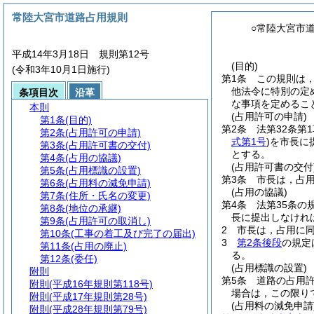
常陸大宮市道路占用規則
○常陸大宮市
平成14年3月18日 規則第12号
(目的)
(令和3年10月1日施行)
第1条
この規則は
他法令に特別の定
条項目次
沿革
な事項を定めるこ
本則
(占用許可の申請)
第1条
(目的)
第2条
法第32条第
第2条
(占用許可の申請)
式第1号
)
を市長に
第3条
(占用許可書の交付)
とする。
第4条
(占用の協議)
(占用許可書の交付
第5条
(占用標識の設置)
第3条
市長は，占
第6条
(占用料の減免申請)
(占用の協議)
第7条
(住所・氏名の変更)
第4条
法第35条の
第8条
(地位の承継)
長に提出しなけれ
第9条
(占用許可の取消し)
2
市長は，占用に
第10条
(工事の着工及び完了の届出)
3
第2条後段
の規定
第11条
(占用の廃止)
る。
第12条
(委任)
(占用標識の設置)
附則
第5条
道路の占用
附則
(平成16年規則第118号)
場合は，この限り
附則
(平成17年規則第28号)
(占用料の減免申請
附則
(平成28年規則第79号)