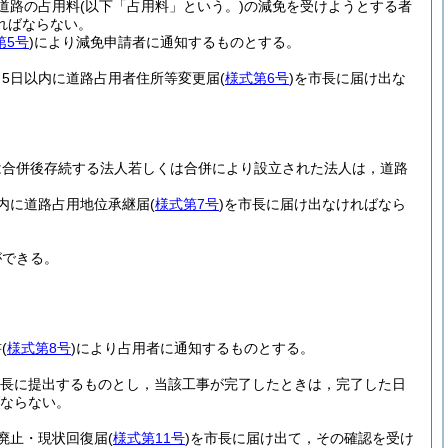
道路の占用料
(以下「占用料」という。)
の減免を受けようとする者
ればならない。
第5号
)
により減免申請者に通知するものとする。
5日以内に道路占用者住所等変更届
(
様式第6号
)
を市長に届け出な
は合併後存続する法人若しくは合併により設立された法人は，道路
内に道路占用地位承継届
(
様式第7号
)
を市長に届け出なければなら
ができる。
書
(
様式第8号
)
により占用者に通知するものとする。
長に提出するものとし，当該工事が完了したときは，完了した日
ならない。
廃止・現状回復届
(
様式第11号
)
を市長に届け出て，その確認を受け