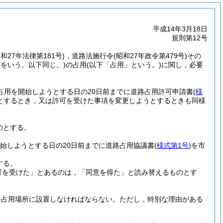
平成14年3月18日
規則第12号
昭和27年法律第181号)
，道路法施行令
(昭和27年政令第479号)
その
物をいう。以下同じ。)
の占用
(以下「占用」という。)
に関し，必要
占用を開始しようとする日の20日前までに道路占用許可申請書
(
様
とするとき，又は許可を受けた事項を変更しようとするときも同様
のとする。
始しようとする日の20日前までに道路占用協議書
(
様式第1号
)
を市
する。
可を受けた」とあるのは，「同意を得た」と読み替えるものとす
を占用場所に設置しなければならない。
ただし，特別な理由がある