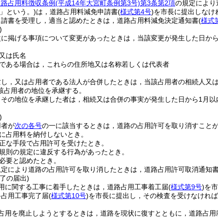
道路占用料徴収条例
(平成14年大宮町条例第3号)
第3条第2項
の規定により
」という。)
は，道路占用料減免申請書
(
様式第4号
)
を市長に提出しなけ
申請書を受理し，適当と認めたときは，道路占用料減免決定通知書
(
様式
)
次に掲げる事項について変更があったときは，当該変更が発生した日から
又は氏名
である場合は，これらの住所地又は名称若しくは代表者
亡し，又は占用者である法人が合併したときは，当該占用者の相続人又
該占用者の地位を承継する。
りその地位を承継した者は，相続又は合併の事実が発生した日から1月以
)
用者が
次の各号
の一に該当するときは，道路の占用許可を取り消すこと
に占用料を納付しないとき。
正な手段で占用許可を受けたとき。
規則の規定に違反する行為があったとき。
必要と認めたとき。
規定により道路の占用許可を取り消したときは，道路占用許可取消通知
了の届出)
用に関する工事に着手したときは，道路占用工事着工届
(
様式第9号
)
を市
路占用工事完了届
(
様式第10号
)
を市長に提出し，その検査を受けなければ
占用を廃止しようとするときは，道路を現状に復すとともに，道路占用