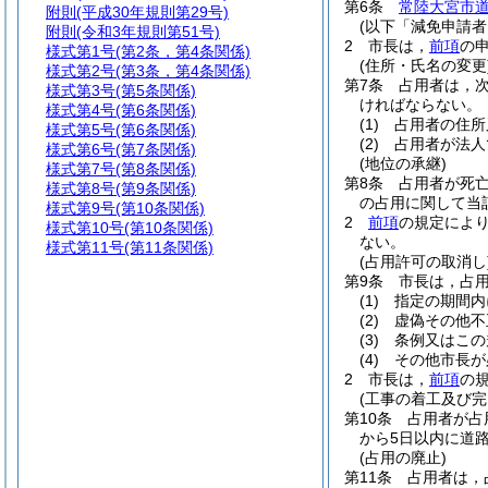
第6条
常陸大宮市
附則
(平成30年規則第29号)
(以下「減免申請者
附則
(令和3年規則第51号)
2
市長は，
前項
の
様式第1号
(第2条，第4条関係)
(住所・氏名の変更
様式第2号
(第3条，第4条関係)
第7条
占用者は，
様式第3号
(第5条関係)
ければならない。
様式第4号
(第6条関係)
(1)
占用者の住所
様式第5号
(第6条関係)
(2)
占用者が法人
様式第6号
(第7条関係)
(地位の承継)
様式第7号
(第8条関係)
第8条
占用者が死
様式第8号
(第9条関係)
の占用に関して当
様式第9号
(第10条関係)
2
前項
の規定によ
様式第10号
(第10条関係)
ない。
様式第11号
(第11条関係)
(占用許可の取消し
第9条
市長は，占
(1)
指定の期間内
(2)
虚偽その他不
(3)
条例又はこの
(4)
その他市長が
2
市長は，
前項
の
(工事の着工及び完
第10条
占用者が占
から5日以内に道
(占用の廃止)
第11条
占用者は，