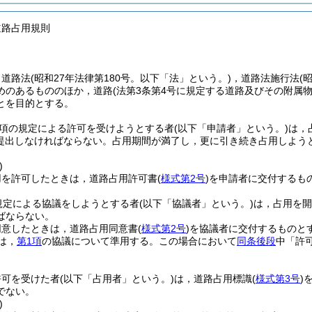
道路占用規則
，道路法
(昭和27年法律第180号。以下「法」という。)
，道路法施行法
(
めのあるもののほか，道路
(法第3条第4号に規定する道路及びその附属
とを目的とする。
1項の規定による許可を受けようとする者
(以下「申請者」という。)
は，
提出しなければならない。
占用期間が満了し，更に引き続き占用しよう
)
用を許可したときは，道路占用許可書
(
様式第2号
)
を申請者に交付するも
規定による協議をしようとする者
(以下「協議者」という。)
は，占用を開
ばならない。
同意したときは，道路占用同意書
(
様式第2号
)
を協議者に交付するものと
は，
第1項
の協議について準用する。
この場合において
同条後段
中「許
許可を受けた者
(以下「占用者」という。)
は，道路占用標識
(
様式第3号
)
でない。
)