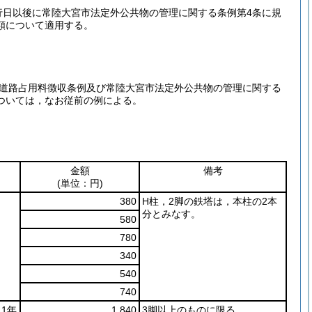
行日以後に常陸大宮市法定外公共物の管理に関する条例第4条に規
額について適用する。
道路占用料徴収条例及び常陸大宮市法定外公共物の管理に関する
ついては，なお従前の例による。
金額
備考
(単位：円)
380
H柱，2脚の鉄塔は，本柱の2本
分とみなす。
580
780
340
540
740
1年
1,840
3脚以上のものに限る。