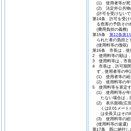
(1)
使用者等が死
(2)
法定外公共物
(許可を受けないで
第14条
許可を受け
る危害の予防その
(費用負担の義務)
第15条
第12条第1
られた者の負担と
(使用料等の徴収)
第16条
市長は，使
2
使用料等の額は
3
使用料等は，市
4
市長は，許可期
ず，使用者等の申
(1)
使用者等の経
(2)
使用料等の年
5
使用料等を算定
(1)
使用料等が年
たない場合は，
(2)
表示面積
(広
くは0.01メー
は全長又はその
(3)
使用料等の総
(使用料等の返還)
第17条
既に納付し