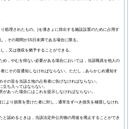
。
り処理されたもの。)
を溝きょに排出する施設設置のために占用す
し，その期間が15日未満である場合に限る。
除し，又は徴収を猶予することができる。
ため，やむを得ない必要がある場合においては，当該職員を他人の
有者にその旨通知しなければならない。
ただし，あらかじめ通知す
めその旨を当該土地の占有者に告げなければならない。
に立ち入ってはならない。
求があった場合にはこれを提示しなければならない。
査により損害を受けた者に対し，通常生ずべき損失を補償しなけれ
たと認めるときは，当該法定外公共物の用途を廃止することができ