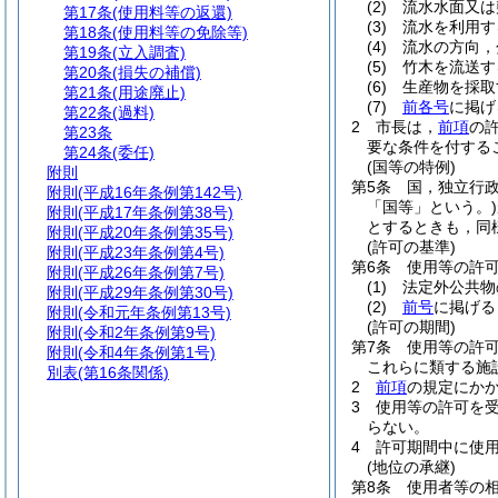
(2)
流水水面又は
第17条
(使用料等の返還)
(3)
流水を利用す
第18条
(使用料等の免除等)
(4)
流水の方向，
第19条
(立入調査)
(5)
竹木を流送す
第20条
(損失の補償)
(6)
生産物を採取
第21条
(用途廃止)
(7)
前各号
に掲げ
第22条
(過料)
2
市長は，
前項
の
第23条
要な条件を付する
第24条
(委任)
(国等の特例)
附則
第5条
国，独立行
附則
(平成16年条例第142号)
「国等」という。)
附則
(平成17年条例第38号)
とするときも，同
附則
(平成20年条例第35号)
(許可の基準)
附則
(平成23年条例第4号)
第6条
使用等の許
附則
(平成26年条例第7号)
(1)
法定外公共物
附則
(平成29年条例第30号)
(2)
前号
に掲げる
附則
(令和元年条例第13号)
(許可の期間)
附則
(令和2年条例第9号)
第7条
使用等の許
附則
(令和4年条例第1号)
これらに類する施
別表
(第16条関係)
2
前項
の規定にか
3
使用等の許可を
らない。
4
許可期間中に使
(地位の承継)
第8条
使用者等の