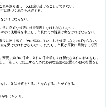
い。
これを譲り渡し，又は譲り受けることができない。
許可に基づく地位を承継する。
けなければならない。
，常に良好な状態に維持管理しなければならない。
速やかに使用等を中止し，市長にその旨届け出なければならない。
市長に届け出て，その指示に従いこれを修復しなければならない。
検査を受けなければならない。
ただし，市長が原状に回復する必要
，変更，効力の停止，条件の停止若しくは新たな条件の付加をし，
去し，若しくは防止するために必要な施設の設置その他の措置をと
分をし，又は措置をとることを命ずることができる。
要が生じたとき。