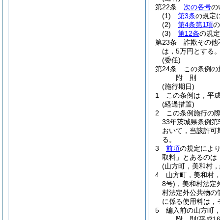
第22条
次の各号
の
(1)
第3条
の規定
(2)
第4条第1項
の
(3)
第12条
の規定
第23条
詐欺その他
は，5万円とする。
(委任)
第24条
この条例の
附
則
(施行期日)
1
この条例は，平成
(経過措置)
2
この条例施行の
33年茨城県条例第
おいて，当該許可
る。
3
前項
の規定によ
取料」とあるのは
(山方町，美和村
4
山方町，美和村
8号)
，美和村法定
村法定外公共物の
に係る使用料は，
5
編入前の山方町
附
則
(平成1