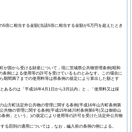
の5倍に相当する金額
(当該5倍に相当する金額が5万円を超えたとき
り町が国から受ける財産について，現に茨城県公共物管理条例
(昭和
の条例による使用等の許可を受けているものとみなす。
この場合に
から期間満了までの使用料等は県条例の規定により算出した額とす
とあるのは「平成16年4月1日から3月以内」と，「使用料又は採
の山方町法定外公共物の管理に関する条例
(平成16年山方町条例第
公共物の管理に関する条例
(平成15年緒川村条例第6号)
又は御前山
の条例」という。)
の規定により使用等の許可を受けた法定外公共物
対する罰則の適用については，なお，編入前の条例の例による。