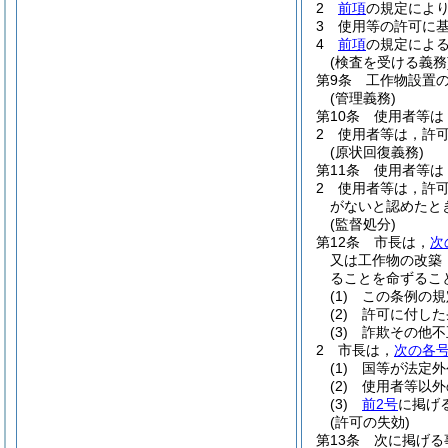
2
前項
の規定によ
3
使用等の許可に
4
前項
の規定によ
(検査を受ける義務
第9条
工作物設置
(管理義務)
第10条
使用者等は
2
使用者等は，許
(原状回復義務)
第11条
使用者等は
2
使用者等は，許
がないと認めたと
(監督処分)
第12条
市長は，
次
又は工作物の改築
ることを命ずるこ
(1)
この条例の規
(2)
許可に付した
(3)
詐欺その他不
2
市長は，
次の各
(1)
国等が法定外
(2)
使用者等以外
(3)
前2号
に掲げ
(許可の失効)
第13条
次に掲げる