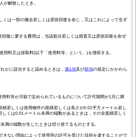
人が解散したとき。
しくは一部の撤去若しくは原状回復を命じ，又はこれによって生ず
状回復に要する費用は，当該処分若しくは措置又は原状回復を命ぜ
ら使用料又は採取料
(以下「使用料等」という。)
を徴収する。
ずれかに該当すると認めるときは，
第1項
及び
前項
の規定にかかわら
使用料等が月額で定められているものについて許可期間が1月に満
面積若しくは使用物件の面積若しくは長さが0.01平方メートル若し
ル若しくは0.01メートル未満の端数があるときは，その全面積若しく
0円未満の端数が生じたときは切り捨てるものとする。
できない理由によって使用等の許可を受けた目的を達することがで