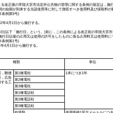
よる改正後の常陸大宮市法定外公共物の管理に関する条例の規定は，施
間の始期が到来する当該使用等に対して徴収すべき使用料及び採取料の
年
条例第9号)
2年4月1日から施行する。
の日
(以下「施行日」という。)
前に，この条例による改正前の常陸大宮市
施行日以後の占用又は使用の許可をしたものに係る占用料又は使用料に
年
条例第1号)
4年4月1日から施行する。
種類
単位
塔，郵便
第1種電柱
1本につき1年
所，広告
第2種電柱
類する工
第3種電柱
第1種電話柱
第2種電話柱
第3種電話柱
鉄塔類
使用面積1平方メートルにつき