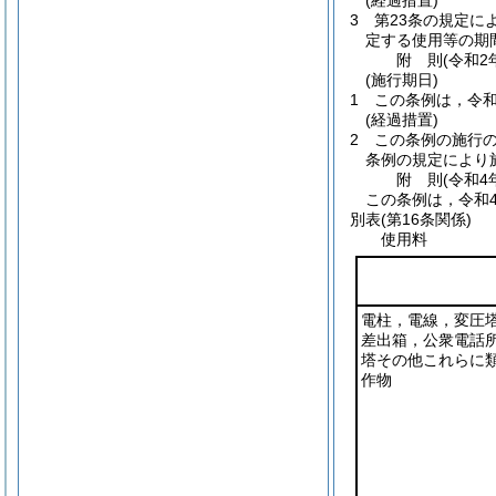
(経過措置)
3
第23条の規定に
定する使用等の期
附
則
(令和2
(施行期日)
1
この条例は，令和
(経過措置)
2
この条例の施行
条例の規定により
附
則
(令和4
この条例は，令和
別表
(第16条関係)
使用料
電柱，電線，変圧
差出箱，公衆電話
塔その他これらに
作物