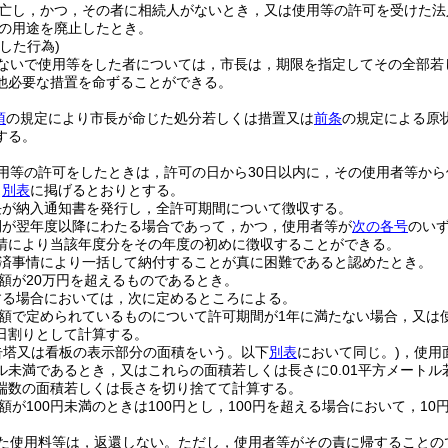
亡し，かつ，その者に相続人がないとき，又は使用等の許可を受けた法
の用途を廃止したとき。
した行為)
ないで使用等をした者については，市長は，期限を指定してその全部若
他必要な措置を命ずることができる。
項
の規定により市長が命じた処分若しくは措置又は
前条
の規定による原
する。
用等の許可をしたときは，許可の日から30日以内に，その使用者等か
，
別表
に掲げるとおりとする。
長が納入通知書を発行し，全許可期間について徴収する。
間が翌年度以降にわたる場合であって，かつ，使用者等が
次の各号
のい
請により当該年度分をその年度の初めに徴収することができる。
済事情により一括して納付することが真に困難であると認めたとき。
額が20万円を超えるものであるとき。
する場合においては，次に定めるところによる。
額で定められているものについて許可期間が1年に満たない場合，又は
日割りとして計算する。
告塔又は看板の表示部分の面積をいう。以下
別表
において同じ。)
，使用
トル未満であるとき，又はこれらの面積若しくは長さに0.01平方メート
端数の面積若しくは長さを切り捨てて計算する。
額が100円未満のときは100円とし，100円を超える場合において，1
た使用料等は，返還しない。
ただし，使用者等がその責に帰することの