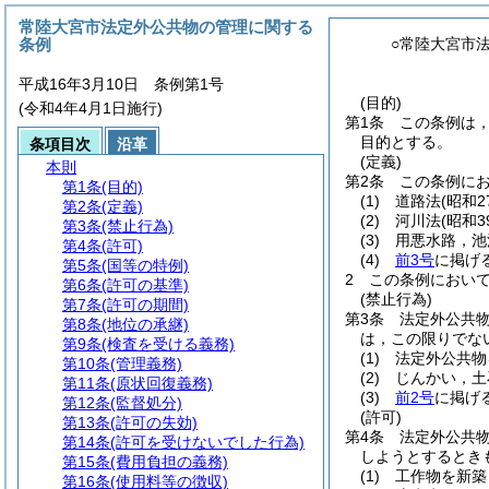
常陸大宮市法定外公共物の管理に関する
条例
○常陸大宮市
平成16年3月10日 条例第1号
(目的)
(令和4年4月1日施行)
第1条
この条例は
目的とする。
条項目次
沿革
(定義)
本則
第2条
この条例に
第1条
(目的)
(1)
道路法
(昭和2
第2条
(定義)
(2)
河川法
(昭和3
第3条
(禁止行為)
(3)
用悪水路，池
第4条
(許可)
(4)
前3号
に掲げ
第5条
(国等の特例)
2
この条例におい
第6条
(許可の基準)
(禁止行為)
第7条
(許可の期間)
第3条
法定外公共
第8条
(地位の承継)
は，この限りでな
第9条
(検査を受ける義務)
(1)
法定外公共物
第10条
(管理義務)
(2)
じんかい，土
第11条
(原状回復義務)
(3)
前2号
に掲げ
第12条
(監督処分)
(許可)
第13条
(許可の失効)
第4条
法定外公共
第14条
(許可を受けないでした行為)
しようとするとき
第15条
(費用負担の義務)
(1)
工作物を新築
第16条
(使用料等の徴収)