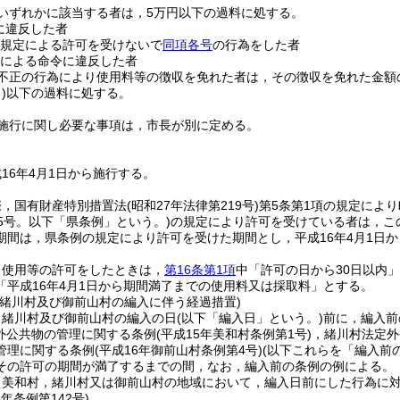
いずれかに該当する者は，5万円以下の過料に処する。
に違反した者
規定による許可を受けないで
同項各号
の行為をした者
による命令に違反した者
不正の行為により使用料等の徴収を免れた者は，その徴収を免れた金額
)
以下の過料に処する。
施行に関し必要な事項は，市長が別に定める。
16年4月1日から施行する。
際，国有財産特別措置法
(昭和27年法律第219号)
第5条第1項の規定によ
5号。以下「県条例」という。)
の規定により許可を受けている者は，こ
期間は，県条例の規定により許可を受けた期間とし，平成16年4月1日
り使用等の許可をしたときは，
第16条第1項
中「許可の日から30日以内」
「平成16年4月1日から期間満了までの使用料又は採取料」とする。
，緒川村及び御前山村の編入に伴う経過措置)
，緒川村及び御前山村の編入の日
(以下「編入日」という。)
前に，編入前
外公共物の管理に関する条例
(平成15年美和村条例第1号)
，緒川村法定外
管理に関する条例
(平成16年御前山村条例第4号)
(以下これらを「編入前
その許可の期間が満了するまでの間，なお，編入前の条例の例による。
，美和村，緒川村又は御前山村の地域において，編入日前にした行為に
6年
条例第142号)