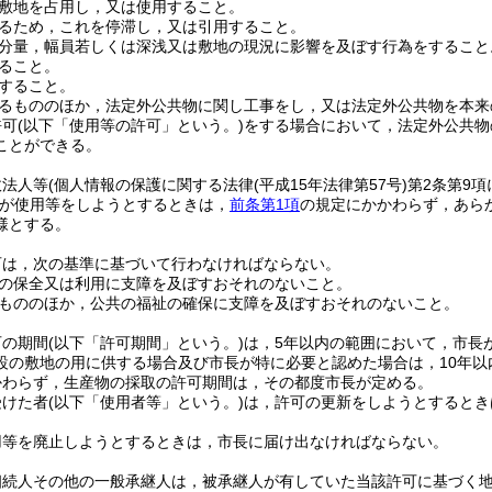
敷地を占用し，又は使用すること。
るため，これを停滞し，又は引用すること。
分量，幅員若しくは深浅又は敷地の現況に影響を及ぼす行為をすること
ること。
すること。
るもののほか，法定外公共物に関し工事をし，又は法定外公共物を本来
許可
(以下「使用等の許可」という。)
をする場合において，法定外公共物
ことができる。
政法人等
(個人情報の保護に関する法律
(平成15年法律第57号)
第2条第9
が使用等をしようとするときは，
前条第1項
の規定にかかわらず，あら
様とする。
可は，次の基準に基づいて行わなければならない。
の保全又は利用に支障を及ぼすおそれのないこと。
もののほか，公共の福祉の確保に支障を及ぼすおそれのないこと。
可の期間
(以下「許可期間」という。)
は，5年以内の範囲において，市長
設の敷地の用に供する場合及び市長が特に必要と認めた場合は，10年以
かわらず，生産物の採取の許可期間は，その都度市長が定める。
受けた者
(以下「使用者等」という。)
は，許可の更新をしようとするとき
用等を廃止しようとするときは，市長に届け出なければならない。
相続人その他の一般承継人は，被承継人が有していた当該許可に基づく