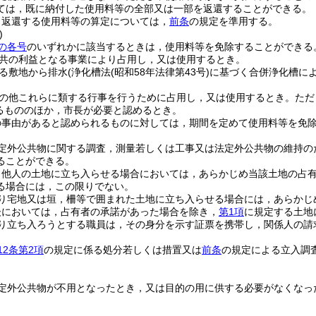
ては，既に納付した使用料等の全部又は一部を返還することができる。
り返還する使用料等の算定については，
前条
の規定を準用する。
)
の各号
のいずれかに該当するときは，使用料等を免除することができる
共の利益となる事業により占用し，又は使用するとき。
る敷地から排水
(浄化槽法
(昭和58年法律第43号)
に基づく合併浄化槽によ
の他これらに類する行事を行うために占用し，又は使用するとき。
ただ
るもののほか，市長が必要と認めるとき。
の事由があると認められるものに対しては，期間を定めて使用料等を免
定外公共物に関する調査，測量若しくは工事又は法定外公共物の維持の
ることができる。
り他人の土地に立ち入らせる場合においては，あらかじめ当該土地の占
る場合には，この限りでない。
り宅地又は垣，柵等で囲まれた土地に立ち入らせる場合には，あらかじ
後においては，占有者の承諾があった場合を除き，
第1項
に規定する土地
り立ち入ろうとする職員は，その身分を示す証票を携帯し，関係人の請
12条第2項
の規定に係る処分若しくは措置又は
前条
の規定による立入調
定外公共物が不用となったとき，又は目的の用に供する必要がなくなっ