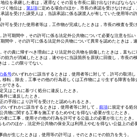
り地位を承継した者は，遅滞なくその旨を市長に届け出なければならな
基づく地位は，
第1項
に定める場合のほか，市長の承認を受けなければ，
る承認を受けた譲受人は，当該承認に係る譲渡人が有していた使用等の
)
の許可を受けた使用者等は，工作物が完成したときは，市長の検査を受
，許可期間中，その許可に係る法定外公共物について必要な注意を払い
可期間中，その許可に係る法定外公共物について異常を認めたときは，
，その責に帰すべき理由により法定外公共物を損傷したときは，直ちに
可の効力が消滅したときは，速やかに当該箇所を原状に回復し，市長の
きは，この限りでない。
の各号
のいずれかに該当するときは，使用者等に対して，許可の取消し
，移転，除去，工事その他の行為若しくは工作物により生ずる障害を除
とができる。
定又はこれに基づく処分に違反したとき。
条件に違反したとき。
正の手段により許可を受けたと認められるとき。
号
のいずれかに該当するときは，使用者等に対して，
前項
に規定する処
公共物に関する工事を施工するためやむを得ない必要が生じたとき。
の者に工事，使用その他の行為を許可する公益上の必要が生じたとき。
るもののほか，法定外公共物の保全又は利用上やむを得ない公益上の必
事由が生じたときは，使用等の許可は，そのときにその効力を失う。