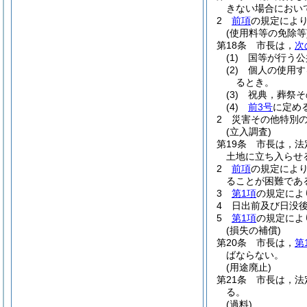
きない場合におい
2
前項
の規定によ
(使用料等の免除等
第18条
市長は，
次
(1)
国等が行う公
(2)
個人の使用す
るとき。
(3)
祝典，葬祭そ
(4)
前3号
に定め
2
災害その他特別
(立入調査)
第19条
市長は，法
土地に立ち入らせ
2
前項
の規定によ
ることが困難であ
3
第1項
の規定によ
4
日出前及び日没
5
第1項
の規定によ
(損失の補償)
第20条
市長は，
第
ばならない。
(用途廃止)
第21条
市長は，法
る。
(過料)