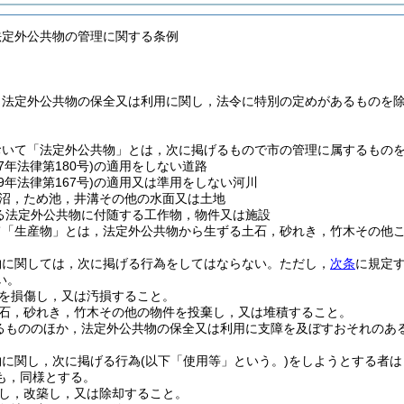
法定外公共物の管理に関する条例
，法定外公共物の保全又は利用に関し，法令に特別の定めがあるものを
おいて「法定外公共物」とは，次に掲げるもので市の管理に属するもの
7年法律第180号)
の適用をしない道路
9年法律第167号)
の適用又は準用をしない河川
沼，ため池，井溝その他の水面又は土地
る法定外公共物に付随する工作物，物件又は施設
て「生産物」とは，法定外公共物から生ずる土石，砂れき，竹木その他
物に関しては，次に掲げる行為をしてはならない。
ただし，
次条
に規定
い。
を損傷し，又は汚損すること。
石，砂れき，竹木その他の物件を投棄し，又は堆積すること。
るもののほか，法定外公共物の保全又は利用に支障を及ぼすおそれのあ
物に関し，次に掲げる行為
(以下「使用等」という。)
をしようとする者は
も，同様とする。
し，改築し，又は除却すること。