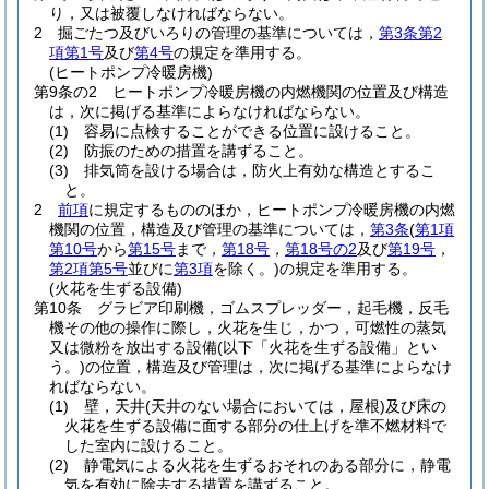
り，又は被覆しなければならない。
2
掘ごたつ及びいろりの管理の基準については，
第3条第2
項第1号
及び
第4号
の規定を準用する。
(ヒートポンプ冷暖房機)
第9条の2
ヒートポンプ冷暖房機の内燃機関の位置及び構造
は，次に掲げる基準によらなければならない。
(1)
容易に点検することができる位置に設けること。
(2)
防振のための措置を講ずること。
(3)
排気筒を設ける場合は，防火上有効な構造とするこ
と。
2
前項
に規定するもののほか，ヒートポンプ冷暖房機の内燃
機関の位置，構造及び管理の基準については，
第3条
(
第1項
第10号
から
第15号
まで，
第18号
，
第18号の2
及び
第19号
，
第2項第5号
並びに
第3項
を除く。)
の規定を準用する。
(火花を生ずる設備)
第10条
グラビア印刷機，ゴムスプレッダー，起毛機，反毛
機その他の操作に際し，火花を生じ，かつ，可燃性の蒸気
又は微粉を放出する設備
(以下「火花を生ずる設備」とい
う。)
の位置，構造及び管理は，次に掲げる基準によらなけ
ればならない。
(1)
壁，天井
(天井のない場合においては，屋根)
及び床の
火花を生ずる設備に面する部分の仕上げを準不燃材料で
した室内に設けること。
(2)
静電気による火花を生ずるおそれのある部分に，静電
気を有効に除去する措置を講ずること。