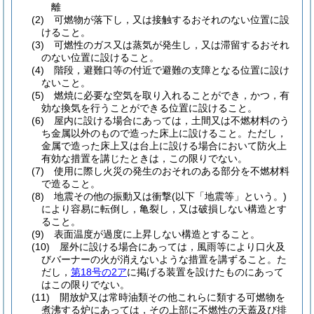
離
(2)
可燃物が落下し，又は接触するおそれのない位置に設
けること。
(3)
可燃性のガス又は蒸気が発生し，又は滞留するおそれ
のない位置に設けること。
(4)
階段，避難口等の付近で避難の支障となる位置に設け
ないこと。
(5)
燃焼に必要な空気を取り入れることができ，かつ，有
効な換気を行うことができる位置に設けること。
(6)
屋内に設ける場合にあっては，土間又は不燃材料のう
ち金属以外のもので造った床上に設けること。
ただし，
金属で造った床上又は台上に設ける場合において防火上
有効な措置を講じたときは，この限りでない。
(7)
使用に際し火災の発生のおそれのある部分を不燃材料
で造ること。
(8)
地震その他の振動又は衝撃
(以下「地震等」という。)
により容易に転倒し，亀裂し，又は破損しない構造とす
ること。
(9)
表面温度が過度に上昇しない構造とすること。
(10)
屋外に設ける場合にあっては，風雨等により口火及
びバーナーの火が消えないような措置を講ずること。
た
だし，
第18号の2ア
に掲げる装置を設けたものにあって
はこの限りでない。
(11)
開放炉又は常時油類その他これらに類する可燃物を
煮沸する炉にあっては，その上部に不燃性の天蓋及び排