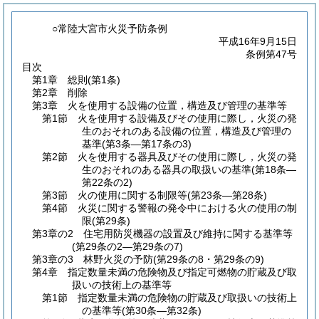
○常陸大宮市火災予防条例
平成16年9月15日
条例第47号
目次
第1章
総則
(第1条)
第2章
削除
第3章
火を使用する設備の位置，構造及び管理の基準等
第1節
火を使用する設備及びその使用に際し，火災の発
生のおそれのある設備の位置，構造及び管理の
基準
(第3条―第17条の3)
第2節
火を使用する器具及びその使用に際し，火災の発
生のおそれのある器具の取扱いの基準
(第18条―
第22条の2)
第3節
火の使用に関する制限等
(第23条―第28条)
第4節
火災に関する警報の発令中における火の使用の制
限
(第29条)
第3章の2
住宅用防災機器の設置及び維持に関する基準等
(第29条の2―第29条の7)
第3章の3
林野火災の予防
(第29条の8・第29条の9)
第4章
指定数量未満の危険物及び指定可燃物の貯蔵及び取
扱いの技術上の基準等
第1節
指定数量未満の危険物の貯蔵及び取扱いの技術上
の基準等
(第30条―第32条)