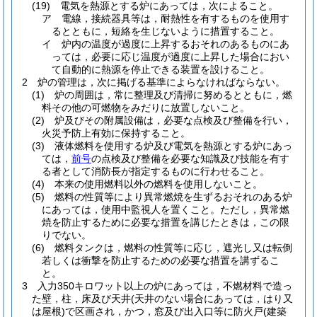
(19)
電気を熱源とする炉にあっては，次によること。
ア
電線，接続器具等は，耐熱性を有するものを使用す
るとともに，短絡を生じないように措置すること。
イ
炉内の温度が過度に上昇するおそれのあるものにあ
っては，必要に応じ温度が過度に上昇した場合におい
て自動的に熱源を停止できる装置を設けること。
2
炉の管理は，次に掲げる基準によらなければならない。
(1)
炉の周囲は，常に整理及び清掃に努めるとともに，燃
料その他の可燃物をみだりに放置しないこと。
(2)
炉及びその附属設備は，必要な点検及び整備を行い，
火災予防上有効に保持すること。
(3)
液体燃料を使用する炉及び電気を熱源とする炉にあっ
ては，
前号
の点検及び整備を必要な知識及び技能を有す
る者として消防長が指定するものに行わせること。
(4)
本来の使用燃料以外の燃料を使用しないこと。
(5)
燃料の性質等により異常燃焼を生ずるおそれのある炉
にあっては，使用中監視人を置くこと。
ただし，異常燃
焼を防止するために必要な措置を講じたときは，この限
りでない。
(6)
燃料タンクは，燃料の性質等に応じ，遮光し又は転倒
若しくは衝撃を防止するための必要な措置を講ずるこ
と。
3
入力350キロワット以上の炉にあっては，不燃材料で造っ
た壁，柱，床及び天井
(天井のない場合にあっては，はり又
は屋根)
で区画され，かつ，窓及び出入口等に防火戸
(建築