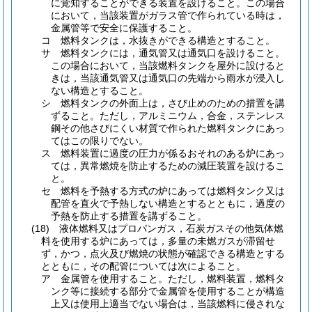
に覚知することができる装置を設けること。
この場合
において，当該装置がガラス管で作られている時は，
金属管等で安全に保護すること。
コ
燃料タンクは，水抜きができる構造とすること。
サ
燃料タンクには，通気管又は通気口を設けること。
この場合において，当該燃料タンクを屋外に設けると
きは，当該通気管又は通気口の先端から雨水が浸入し
ない構造とすること。
シ
燃料タンクの外面上は，さび止めのための措置を講
ずること。
ただし，アルミニウム，合金，ステンレス
鋼その他さびにくい材質で作られた燃料タンクにあっ
てはこの限りでない。
ス
燃料装置に過度の圧力が係るおそれのある炉にあっ
ては，異常燃焼を防止するための減圧装置を設けるこ
と。
セ
燃料を予熱する方式の炉にあっては燃料タンク又は
配管を直火で予熱しない構造とするとともに，過度の
予熱を防止する措置を講ずること。
(18)
液体燃料又はプロパンガス，石炭ガスその他気体燃
料を使用する炉にあっては，多量の未燃ガスが滞留せ
ず，かつ，点火及び燃焼の状態が確認できる構造とする
とともに，その配管については次によること。
ア
金属管を使用すること。
ただし，燃料装置，燃料タ
ンク等に接続する部分で金属管を使用することが構造
上又は使用上適当でない場合は，当該燃料に侵されな