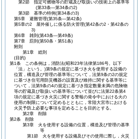
第2節
指定可燃物等の貯蔵及び取扱いの技術上の基準等
(第33条―第34条の2)
第3節
基準の特例
(第34条の3)
第5章
避難管理
(第35条―第42条)
第5章の2
屋外催しに係る防火管理
(第42条の2・第42条の
3)
第6章
雑則
(第43条―第49条)
第7章
罰則
(第50条・第51条)
附則
第1章
総則
(目的)
第1条
この条例は，消防法
(昭和23年法律第186号。以下
「法」という。)
第9条の規定に基づき火を使用する設備の
位置，構造及び管理の基準等について，法第9条の2の規定
に基づき住宅用防災機器の設置及び維持に関する基準等に
ついて，法第9条の4の規定に基づき指定数量未満の危険物
等の貯蔵及び取扱いの基準等について並びに法第22条第4
項の規定に基づき火災に関する警報の発令中における火の
使用の制限について定めるとともに，常陸大宮市における
火災予防上必要な事項を定めることを目的とする。
第2章
削除
第2条
削除
第3章
火を使用する設備の位置，構造及び管理の基準
等
第1節
火を使用する設備及びその使用に際し，火災