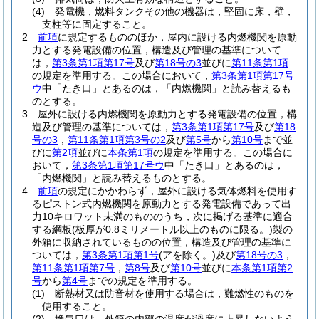
(4)
発電機，燃料タンクその他の機器は，堅固に床，壁，
支柱等に固定すること。
2
前項
に規定するもののほか，屋内に設ける内燃機関を原動
力とする発電設備の位置，構造及び管理の基準について
は，
第3条第1項第17号
及び
第18号の3
並びに
第11条第1項
の規定を準用する。
この場合において，
第3条第1項第17号
ウ
中「たき口」とあるのは，「内燃機関」と読み替えるも
のとする。
3
屋外に設ける内燃機関を原動力とする発電設備の位置，構
造及び管理の基準については，
第3条第1項第17号
及び
第18
号の3
，
第11条第1項第3号の2
及び
第5号
から
第10号
まで並
びに
第2項
並びに
本条第1項
の規定を準用する。
この場合に
おいて，
第3条第1項第17号ウ
中「たき口」とあるのは，
「内燃機関」と読み替えるものとする。
4
前項
の規定にかかわらず，屋外に設ける気体燃料を使用す
るピストン式内燃機関を原動力とする発電設備であって出
力10キロワット未満のもののうち，次に掲げる基準に適合
する綱板
(板厚が0.8ミリメートル以上のものに限る。)
製の
外箱に収納されているものの位置，構造及び管理の基準に
ついては，
第3条第1項第1号
(アを除く。)
及び
第18号の3
，
第11条第1項第7号
，
第8号
及び
第10号
並びに
本条第1項第2
号
から
第4号
までの規定を準用する。
(1)
断熱材又は防音材を使用する場合は，難燃性のものを
使用すること。