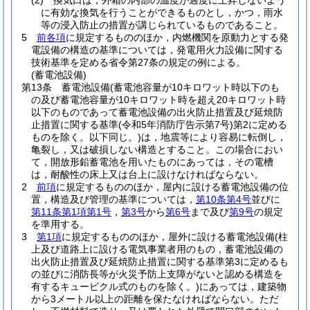
(2)
換気口は，外箱の内部の温度が過度に上昇しないよう
に有効な換気を行うことができるものとし，かつ，雨水
等の浸入防止の措置が講じられているものであること。
5
前各項
に規定するもののほか，内燃機関を原動力とする発
電設備の構造の基準については，発電用火力設備に関する
技術基準を定める省令第27条の規定の例による。
(蓄電池設備)
第13条
蓄電池設備
(蓄電池容量が10キロワット時以下のも
の及び蓄電池容量が10キロワット時を超え20キロワット時
以下のものであって蓄電池設備の出火防止措置及び延焼防
止措置に関する基準
(令和5年消防庁告示第7号)
第2に定める
ものを除く。以下同じ。)
は，地震等により容易に転倒し，
亀裂し，又は破損しない構造とすること。
この場合におい
て，開放形鉛蓄電池を用いたものにあっては，その電槽
は，耐酸性の床上又は台上に設けなければならない。
2
前項
に規定するもののほか，屋内に設ける蓄電池設備の位
置，構造及び管理の基準については，
第10条第4号
並びに
第11条第1項第1号
，
第3号
から
第6号
まで及び
第9号
の規定
を準用する。
3
第1項
に規定するもののほか，屋外に設ける蓄電池設備
(柱
上及び道路上に設ける電気事業者用のもの，蓄電池設備の
出火防止措置及び延焼防止措置に関する基準第3に定めるも
の並びに消防長等が火災予防上支障がないと認める構造を
有するキュービクル式のものを除く。)
にあっては，建築物
から3メートル以上の距離を保たなければならない。
ただ