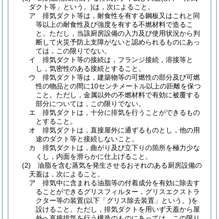
ダクト等」という。)
は，次によること。
ア
排気ダクト等は，耐食性を有する鋼板又はこれと同
等以上の耐食性及び強度を有する不燃材料で造るこ
と。
ただし，当該厨房設備の入力及び使用状況から判
断して火災予防上支障がないと認められるものにあっ
ては，この限りでない。
イ
排気ダクト等の接続は，フランジ接続，溶接等と
し，気密性のある接続とすること。
ウ
排気ダクト等は，建築物等の可燃性の部分及び可燃
性の物品との間に10センチメートル以上の距離を保つ
こと。
ただし，金属以外の不燃材料で有効に被覆する
部分については，この限りでない。
エ
排気ダクトは，十分に排気を行うことができるもの
とすること。
オ
排気ダクトは，直接屋外に通ずるものとし，他の用
途のダクト等と接続しないこと。
カ
排気ダクトは，曲がり及び立下りの箇所を極力少な
くし，内面を滑らかに仕上げること。
(2)
油脂を含む蒸気を発生させるおそれのある厨房設備の
天蓋は，次によること。
ア
排気中に含まれる油脂等の付着成分を有効に除去す
ることができるグリスフィルター，グリスエクストラ
クター等の装置
(以下「グリス除去装置」という。)
を
設けること。
ただし，排気ダクトを用いず天蓋から屋
外へ直接排気を行う構造のものにあっては，この限り