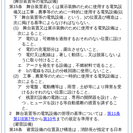
(舞台装置等の電気設備)
第15条
舞台装置若しくは展示装飾のために使用する電気設
備又は工事，農事等のために一時的に使用する電気設備
(以
下「舞台装置等の電気設備」という。)
の位置及び構造は，
次に掲げる基準によらなければならない。
(1)
舞台装置又は展示装飾のために使用する電気設備は，
次によること。
ア
電灯は，可燃物を過熱するおそれのない位置に設け
ること。
イ
電灯の充電部分は，露出させないこと。
ウ
電灯又は配線は，著しく動揺し，又は脱落しないよ
うに取り付けること。
エ
アークを発生する設備は，不燃材料で造ること。
オ
1の電線を2以上の分岐回路に使用しないこと。
(2)
工事，農業等のために一時的に使用する電気設備は，
次によること。
ア
分電盤，電動機等は，雨雪，土砂等により障害を受
けるおそれのない位置に設けること。
イ
残置灯設備の電路には，専用の開閉器を設け，か
つ，ヒューズを設ける等自動遮断の措置を講ずるこ
と。
2
舞台装置等の電気設備の管理の基準については，
第11条
第1項第7号
から
第10号
までの規定を準用する。
(避雷設備)
第16条
避雷設備の位置及び構造は，消防長が指定する日本