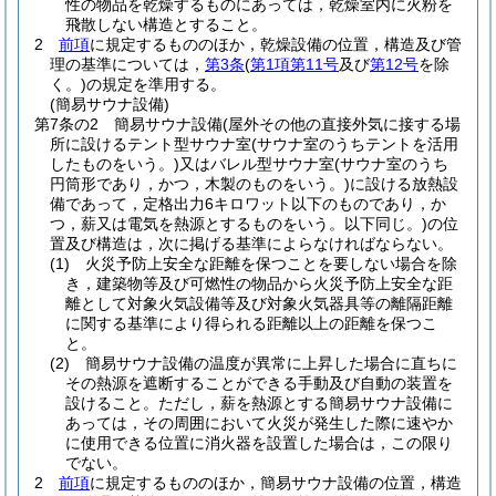
性の物品を乾燥するものにあっては，乾燥室内に火粉を
飛散しない構造とすること。
2
前項
に規定するもののほか，乾燥設備の位置，構造及び管
理の基準については，
第3条
(
第1項第11号
及び
第12号
を除
く。)
の規定を準用する。
(簡易サウナ設備)
第7条の2
簡易サウナ設備
(屋外その他の直接外気に接する場
所に設けるテント型サウナ室
(サウナ室のうちテントを活用
したものをいう。)
又はバレル型サウナ室
(サウナ室のうち
円筒形であり，かつ，木製のものをいう。)
に設ける放熱設
備であって，定格出力6キロワット以下のものであり，か
つ，薪又は電気を熱源とするものをいう。以下同じ。)
の位
置及び構造は，次に掲げる基準によらなければならない。
(1)
火災予防上安全な距離を保つことを要しない場合を除
き，建築物等及び可燃性の物品から火災予防上安全な距
離として対象火気設備等及び対象火気器具等の離隔距離
に関する基準により得られる距離以上の距離を保つこ
と。
(2)
簡易サウナ設備の温度が異常に上昇した場合に直ちに
その熱源を遮断することができる手動及び自動の装置を
設けること。
ただし，薪を熱源とする簡易サウナ設備に
あっては，その周囲において火災が発生した際に速やか
に使用できる位置に消火器を設置した場合は，この限り
でない。
2
前項
に規定するもののほか，簡易サウナ設備の位置，構造