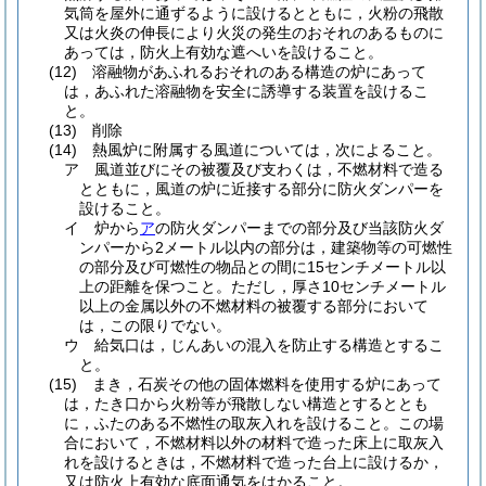
気筒を屋外に通ずるように設けるとともに，火粉の飛散
又は火炎の伸長により火災の発生のおそれのあるものに
あっては，防火上有効な遮へいを設けること。
(12)
溶融物があふれるおそれのある構造の炉にあって
は，あふれた溶融物を安全に誘導する装置を設けるこ
と。
(13)
削除
(14)
熱風炉に附属する風道については，次によること。
ア
風道並びにその被覆及び支わくは，不燃材料で造る
とともに，風道の炉に近接する部分に防火ダンパーを
設けること。
イ
炉から
ア
の防火ダンパーまでの部分及び当該防火ダ
ンパーから2メートル以内の部分は，建築物等の可燃性
の部分及び可燃性の物品との間に15センチメートル以
上の距離を保つこと。
ただし，厚さ10センチメートル
以上の金属以外の不燃材料の被覆する部分において
は，この限りでない。
ウ
給気口は，じんあいの混入を防止する構造とするこ
と。
(15)
まき，石炭その他の固体燃料を使用する炉にあって
は，たき口から火粉等が飛散しない構造とするととも
に，ふたのある不燃性の取灰入れを設けること。
この場
合において，不燃材料以外の材料で造った床上に取灰入
れを設けるときは，不燃材料で造った台上に設けるか，
又は防火上有効な底面通気をはかること。