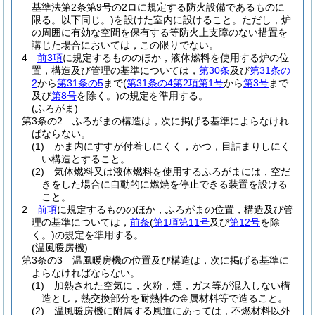
基準法第2条第9号の2ロに規定する防火設備であるものに
限る。以下同じ。)
を設けた室内に設けること。
ただし，炉
の周囲に有効な空間を保有する等防火上支障のない措置を
講じた場合においては，この限りでない。
4
前3項
に規定するもののほか，液体燃料を使用する炉の位
置，構造及び管理の基準については，
第30条
及び
第31条の
2
から
第31条の5
まで
(
第31条の4第2項第1号
から
第3号
まで
及び
第8号
を除く。)
の規定を準用する。
(ふろがま)
第3条の2
ふろがまの構造は，次に掲げる基準によらなけれ
ばならない。
(1)
かま内にすすが付着しにくく，かつ，目詰まりしにく
い構造とすること。
(2)
気体燃料又は液体燃料を使用するふろがまには，空だ
きをした場合に自動的に燃焼を停止できる装置を設ける
こと。
2
前項
に規定するもののほか，ふろがまの位置，構造及び管
理の基準については，
前条
(
第1項第11号
及び
第12号
を除
く。)
の規定を準用する。
(温風暖房機)
第3条の3
温風暖房機の位置及び構造は，次に掲げる基準に
よらなければならない。
(1)
加熱された空気に，火粉，煙，ガス等が混入しない構
造とし，熱交換部分を耐熱性の金属材料等で造ること。
(2)
温風暖房機に附属する風道にあっては，不燃材料以外