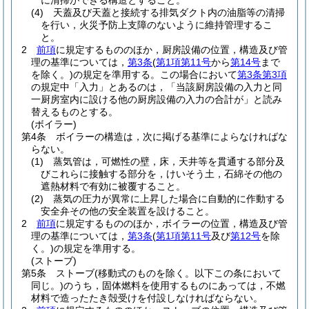
に清掃ができる構造とすること。
(4)
天蓋及び天蓋と接続する排気ダクト内の油脂等の清掃
を行い，火災予防上支障のないように維持管理するこ
と。
2
前項
に規定するもののほか，厨房設備の位置，構造及び管
理の基準については，
第3条
(
第1項第11号
から
第14号
まで
を除く。)
の規定を準用する。
この場合において
第3条第3項
の規定中「入力」とあるのは，「当該厨房設備の入力と同
一厨房室内に設ける他の厨房設備の入力の合計が」と読み
替えるものとする。
(ボイラー)
第4条
ボイラーの構造は，次に掲げる基準によらなければな
らない。
(1)
蒸気管は，可燃性の壁，床，天井等を貫通する部分及
びこれらに接触する部分を，けいそう土，石綿その他の
遮熱材料で有効に被覆すること。
(2)
蒸気の圧力が異常に上昇した場合に自動的に作動する
安全弁その他の安全装置を設けること。
2
前項
に規定するもののほか，ボイラーの位置，構造及び管
理の基準については，
第3条
(
第1項第11号
及び
第12号
を除
く。)
の規定を準用する。
(ストーブ)
第5条
ストーブ
(移動式のものを除く。以下この条において
同じ。)
のうち，固体燃料を使用するものにあっては，不燃
材料で造ったたき殻受けを付設しなければならない。