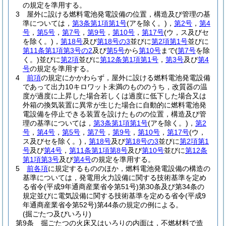
の規定を準用する。
3
屋外に設ける燃料電池発電設備の位置，構造及び管理の基
準については，
第3条第1項第1号
(アを除く。)
，
第2号
，
第4
号
，
第5号
，
第7号
，
第9号
，
第10号
，
第17号
(ウ，ス及びセ
を除く。)
，
第18号
及び
第18号の3
並びに
第2項第1号
並びに
第11条第1項第3号の2
及び
第5号
から
第10号
まで
(
第7号
を除
く。)
並びに
第2項
並びに
第12条第1項第1号
，
第3号
及び
第4
号
の規定を準用する。
4
前項
の規定にかかわらず，屋外に設ける燃料電池発電設備
であって出力10キロワット未満のもののうち，改質器の温
度が過度に上昇した場合若しくは過度に低下した場合又は
外箱の換気装置に異常が生じた場合に自動的に燃料電池発
電設備を停止できる装置を設けたものの位置，構造及び管
理の基準については，
第3条第1項第1号
(アを除く。)
，
第2
号
，
第4号
，
第5号
，
第7号
，
第9号
，
第10号
，
第17号
(ウ，
ス及びセを除く。)
，
第18号
及び
第18号の3
並びに
第2項第1
号
及び
第4号
，
第11条第1項第8号
及び
第10号
並びに
第12条
第1項第3号
及び
第4号
の規定を準用する。
5
前各項
に規定するもののほか，燃料電池発電設備の構造の
基準については，発電用火力設備に関する技術基準を定め
る省令
(平成9年通商産業省令第51号)
第30条及び第34条の
規定並びに電気設備に関する技術基準を定める省令
(平成9
年通商産業省令第52号)
第44条の規定の例による。
(掘ごたつ及びいろり)
第9条
掘ごたつの火床又はいろりの内面は，不燃材料で造