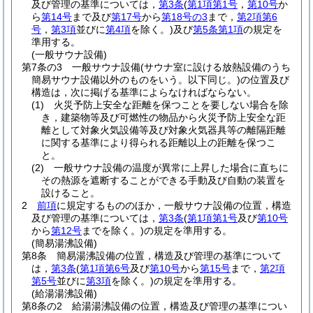
及び管理の基準については，
第3条
(
第1項第1号
，
第10号
か
ら
第14号
まで及び
第17号
から
第18号の3
まで，
第2項第6
号
，
第3項
並びに
第4項
を除く。)
及び
第5条第1項
の規定を
準用する。
(一般サウナ設備)
第7条の3
一般サウナ設備
(サウナ室に設ける放熱設備のうち
簡易サウナ設備以外のものをいう。以下同じ。)
の位置及び
構造は，次に掲げる基準によらなければならない。
(1)
火災予防上安全な距離を保つことを要しない場合を除
き，建築物等及び可燃性の物品から火災予防上安全な距
離として対象火気設備等及び対象火気器具等の離隔距離
に関する基準により得られる距離以上の距離を保つこ
と。
(2)
一般サウナ設備の温度が異常に上昇した場合に直ちに
その熱源を遮断することができる手動及び自動の装置を
設けること。
2
前項
に規定するもののほか，一般サウナ設備の位置，構造
及び管理の基準については，
第3条
(
第1項第1号
及び
第10号
から
第12号
までを除く。)
の規定を準用する。
(簡易湯沸設備)
第8条
簡易湯沸設備の位置，構造及び管理の基準について
は，
第3条
(
第1項第6号
及び
第10号
から
第15号
まで，
第2項
第5号
並びに
第3項
を除く。)
の規定を準用する。
(給湯湯沸設備)
第8条の2
給湯湯沸設備の位置，構造及び管理の基準につい