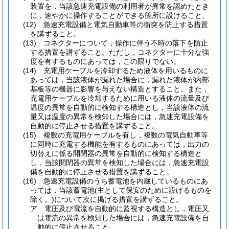
装置を，当該急速充電設備の利用者が異常を認めたとき
に，速やかに操作することができる箇所に設けること。
(12)
急速充電設備と電気自動車等の衝突を防止する措置
を講ずること。
(13)
コネクターについて，操作に伴う不時の落下を防止
する措置を講ずること。
ただし，コネクターに十分な強
度を有するものにあっては，この限りでない。
(14)
充電用ケーブルを冷却するため液体を用いるものに
あっては，当該液体が漏れた場合に，漏れた液体が内部
基板等の機器に影響を与えない構造とすること。
また，
充電用ケーブルを冷却するために用いる液体の流量及び
温度の異常を自動的に検知する構造とし，当該液体の流
量又は温度の異常を検知した場合には，急速充電設備を
自動的に停止させる措置を講ずること。
(15)
複数の充電用ケーブルを有し，複数の電気自動車等
に同時に充電する機能を有するものにあっては，出力の
切替えに係る開閉器の異常を自動的に検知する構造と
し，当該開閉器の異常を検知した場合には，急速充電設
備を自動的に停止させる措置を講ずること。
(16)
急速充電設備のうち蓄電池を内蔵しているものにあ
っては，当該蓄電池
(主として保安のために設けるものを
除く。)
について次に掲げる措置を講ずること。
ア
電圧及び電流を自動的に監視する構造とし，電圧又
は電流の異常を検知した場合には，急速充電設備を自
動的に停止させること。