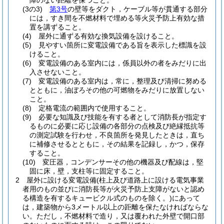
障のない距離を保つこと。
(3の3)
第3号
の壁等をダクト，ケーブル等が貫通する部分
には，すき間を不燃材料で埋める等火災予防上有効な措
置を講ずること。
(4)
屋外に通ずる有効な換気設備を設けること。
(5)
見やすい箇所に変電設備である旨を表示した標識を設
けること。
(6)
変電設備のある室内には，係員以外の者をみだりに出
入させないこと。
(7)
変電設備のある室内は，常に，整理及び清掃に努める
とともに，油ぼろその他の可燃物をみだりに放置しない
こと。
(8)
定格電流の範囲内で使用すること。
(9)
必要な知識及び技能を有する者として消防長が指定す
るものに必要に応じ設備の各部分の点検及び絶縁抵抗等
の測定試験を行わせ，不良箇所を発見したときは，直ち
に補修させるとともに，その結果を記録し，かつ，保存
すること。
(10)
変圧器，コンデンサーその他の機器及び配線は，堅
固に床，壁，支柱等に固定すること。
2
屋外に設ける変電設備
(柱上及び道路上に設ける電気事業
者用のもの並びに消防長等が火災予防上支障がないと認め
る構造を有するキュービクル式のものを除く。)
にあって
は，建築物から3メートル以上の距離を保たなければならな
い。
ただし，不燃材料で造り，又は覆われた外壁で開口部