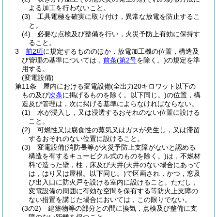
よる加工を行わないこと。
(3)
工具電極を確実に取り付け，異常な放電を防止するこ
と。
(4)
必要な点検及び整備を行い，火災予防上有効に保持す
ること。
3
前2項
に規定するもののほか，放電加工機の位置，構造及
び管理の基準については，
前条
(
第2号
を除く。)
の規定を準
用する。
(変電設備)
第11条
屋内における変電設備
(全出力20キロワット以下の
もの及び
次条
に掲げるものを除く。以下同じ。)
の位置，構
造及び管理は，次に掲げる基準によらなければならない。
(1)
水が浸入し，又は浸透するおそれのない位置に設ける
こと。
(2)
可燃性又は腐食性の蒸気又はガスが発生し，又は滞留
するおそれのない位置に設けること。
(3)
変電設備
(消防長等が火災予防上支障がないと認める
構造を有するキュービクル式のものを除く。)
は，不燃材
料で造った壁，柱，床及び天井
(天井のない場合にあって
は，はり又は屋根。以下同じ。)
で区画され，かつ，窓及
び出入口に防火戸を設ける室内に設けること。
ただし，
変電設備の周囲に有効な空間を保有する等防火上支障の
ない措置を講じた場合においては，この限りでない。
(3の2)
建築物等の部分との間に換気，点検及び整備に支