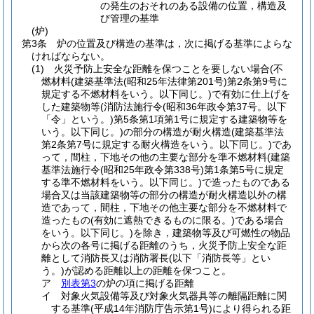
の発生のおそれのある設備の位置，構造及
び管理の基準
(炉)
第3条
炉の位置及び構造の基準は，次に掲げる基準によらな
ければならない。
(1)
火災予防上安全な距離を保つことを要しない場合
(不
燃材料
(建築基準法
(昭和25年法律第201号)
第2条第9号に
規定する不燃材料をいう。以下同じ。)
で有効に仕上げを
した建築物等
(消防法施行令
(昭和36年政令第37号。以下
「令」という。)
第5条第1項第1号に規定する建築物等を
いう。以下同じ。)
の部分の構造が耐火構造
(建築基準法
第2条第7号に規定する耐火構造をいう。以下同じ。)
であ
って，間柱，下地その他の主要な部分を準不燃材料
(建築
基準法施行令
(昭和25年政令第338号)
第1条第5号に規定
する準不燃材料をいう。以下同じ。)
で造ったものである
場合又は当該建築物等の部分の構造が耐火構造以外の構
造であって，間柱，下地その他主要な部分を不燃材料で
造ったもの
(有効に遮熱できるものに限る。)
である場合
をいう。以下同じ。)
を除き，建築物等及び可燃性の物品
から次の各号に掲げる距離のうち，火災予防上安全な距
離として消防長又は消防署長
(以下「消防長等」とい
う。)
が認める距離以上の距離を保つこと。
ア
別表第3
の炉の項に掲げる距離
イ
対象火気設備等及び対象火気器具等の離隔距離に関
する基準
(平成14年消防庁告示第1号)
により得られる距