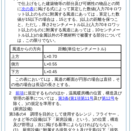
で仕上げをした建築物等の部分及び可燃性の物品との間
に
次の表
に掲げる式によって算定した数値
(入力70キロワ
ット以上のものに附属する風道にあっては，算定した数
値が15以下の場合は，15とする。)
以上の距離を保つこ
と。
ただし，厚さ2センチメートル以上
(入力70キロワッ
ト以上のものに附属する風道にあっては，10センチメー
トル以上)
の金属以外の不燃材料で被覆する部分について
は，この限りでない。
風道からの方向
距離
(単位センチメートル)
上方
L×0.70
側方
L×0.55
下方
L×0.45
この表においてLは，風道の断面が円形の場合は直径，そ
の他の場合は長辺の長さとする。
2
前項
に規定するもののほか，温風暖房機の位置，構造及び
管理の基準については，
第3条
(
第1項第11号
及び
第12号
を
除く。)
の規定を準用する。
(厨房設備)
第3条の4
調理を目的として使用するレンジ，フライヤー，
かまど等の設備
(以下「厨房設備」という。)
の位置，構造
及び管理は，次に掲げる基準によらなければならない。
(1)
厨房設備に附属する排気ダクト及び天蓋
(以下「排気