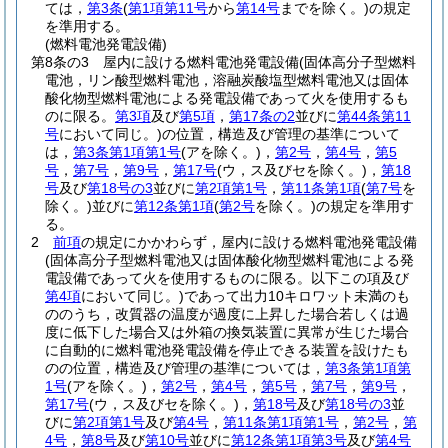
ては，
第3条
(
第1項第11号
から
第14号
までを除く。)
の規定
を準用する。
(燃料電池発電設備)
第8条の3
屋内に設ける燃料電池発電設備
(固体高分子型燃料
電池，リン酸型燃料電池，溶融炭酸塩型燃料電池又は固体
酸化物型燃料電池による発電設備であって火を使用するも
のに限る。
第3項
及び
第5項
，
第17条の2
並びに
第44条第11
号
において同じ。)
の位置，構造及び管理の基準について
は，
第3条第1項第1号
(アを除く。)
，
第2号
，
第4号
，
第5
号
，
第7号
，
第9号
，
第17号
(ウ，ス及びセを除く。)
，
第18
号
及び
第18号の3
並びに
第2項第1号
，
第11条第1項
(
第7号
を
除く。)
並びに
第12条第1項
(
第2号
を除く。)
の規定を準用す
る。
2
前項
の規定にかかわらず，屋内に設ける燃料電池発電設備
(固体高分子型燃料電池又は固体酸化物型燃料電池による発
電設備であって火を使用するものに限る。以下この項及び
第4項
において同じ。)
であって出力10キロワット未満のも
ののうち，改質器の温度が過度に上昇した場合若しくは過
度に低下した場合又は外箱の換気装置に異常が生じた場合
に自動的に燃料電池発電設備を停止できる装置を設けたも
のの位置，構造及び管理の基準については，
第3条第1項第
1号
(アを除く。)
，
第2号
，
第4号
，
第5号
，
第7号
，
第9号
，
第17号
(ウ，ス及びセを除く。)
，
第18号
及び
第18号の3
並
びに
第2項第1号
及び
第4号
，
第11条第1項第1号
，
第2号
，
第
4号
，
第8号
及び
第10号
並びに
第12条第1項第3号
及び
第4号