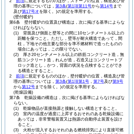
2
前項
に規定するもののほか，ストーブの位置，構造及び管
理の基準については，
第3条
(
第1項第11号
から
第14号
まで
及び
第17号オ
を除く。)
の規定を準用する。
(壁付暖炉)
第6条
壁付暖炉の位置及び構造は，次に掲げる基準によらな
ければならない。
(1)
背面及び側面と壁等との間に10センチメートル以上の
距離を保つこと。
ただし，壁等が耐火構造であって，間
柱，下地その他主要な部分を準不燃材料で造ったものの
場合にあっては，この限りでない。
(2)
厚さ20センチメートル以上の鉄筋コンクリート造，無
筋コンクリート造，れんが造，石造又はコンクリートブ
ロック造とし，かつ，背面の状況を点検することができ
る構造とすること。
2
前項
に規定するもののほか，壁付暖炉の位置，構造及び管
理の基準については，
第3条
(
第1項第1号
，
第7号
及び
第9号
から
第12号
までを除く。)
の規定を準用する。
(乾燥設備)
第7条
乾燥設備の構造は，次に掲げる基準によらなければな
らない。
(1)
乾燥物品が直接熱源と接触しない構造とすること。
(2)
室内の温度が過度に上昇するおそれのある乾燥設備に
あっては，非常警報装置又は熱源の自動停止装置を設け
ること。
(3)
火粉が混入するおそれのある燃焼排気により直接可燃