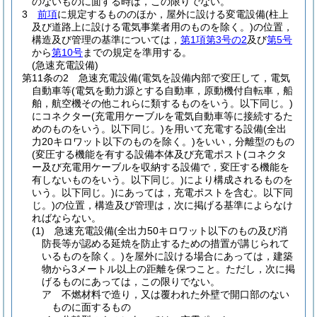
のないものに面する時は，この限りでない。
3
前項
に規定するもののほか，屋外に設ける変電設備
(柱上
及び道路上に設ける電気事業者用のものを除く。)
の位置，
構造及び管理の基準については，
第1項第3号の2
及び
第5号
から
第10号
までの規定を準用する。
(急速充電設備)
第11条の2
急速充電設備
(電気を設備内部で変圧して，電気
自動車等
(電気を動力源とする自動車，原動機付自転車，船
舶，航空機その他これらに類するものをいう。以下同じ。)
にコネクター
(充電用ケーブルを電気自動車等に接続するた
めのものをいう。以下同じ。)
を用いて充電する設備
(全出
力20キロワット以下のものを除く。)
をいい，分離型のもの
(変圧する機能を有する設備本体及び充電ポスト
(コネクタ
ー及び充電用ケーブルを収納する設備で，変圧する機能を
有しないものをいう。以下同じ。)
により構成されるものを
いう。以下同じ。)
にあっては，充電ポストを含む。以下同
じ。)
の位置，構造及び管理は，次に掲げる基準によらなけ
ればならない。
(1)
急速充電設備
(全出力50キロワット以下のもの及び消
防長等が認める延焼を防止するための措置が講じられて
いるものを除く。)
を屋外に設ける場合にあっては，建築
物から3メートル以上の距離を保つこと。
ただし，次に掲
げるものにあっては，この限りでない。
ア
不燃材料で造り，又は覆われた外壁で開口部のない
ものに面するもの