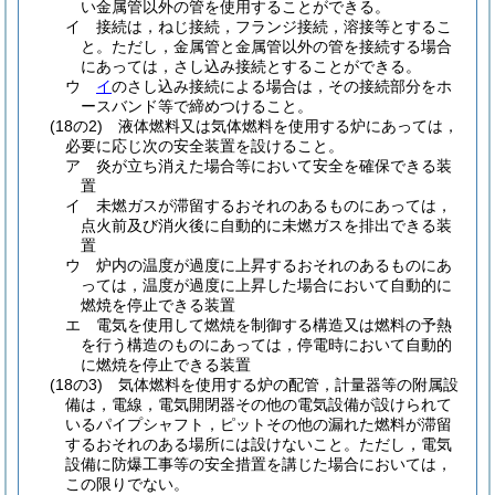
い金属管以外の管を使用することができる。
イ
接続は，ねじ接続，フランジ接続，溶接等とするこ
と。
ただし，金属管と金属管以外の管を接続する場合
にあっては，さし込み接続とすることができる。
ウ
イ
のさし込み接続による場合は，その接続部分をホ
ースバンド等で締めつけること。
(18の2)
液体燃料又は気体燃料を使用する炉にあっては，
必要に応じ次の安全装置を設けること。
ア
炎が立ち消えた場合等において安全を確保できる装
置
イ
未燃ガスが滞留するおそれのあるものにあっては，
点火前及び消火後に自動的に未燃ガスを排出できる装
置
ウ
炉内の温度が過度に上昇するおそれのあるものにあ
っては，温度が過度に上昇した場合において自動的に
燃焼を停止できる装置
エ
電気を使用して燃焼を制御する構造又は燃料の予熱
を行う構造のものにあっては，停電時において自動的
に燃焼を停止できる装置
(18の3)
気体燃料を使用する炉の配管，計量器等の附属設
備は，電線，電気開閉器その他の電気設備が設けられて
いるパイプシャフト，ピットその他の漏れた燃料が滞留
するおそれのある場所には設けないこと。
ただし，電気
設備に防爆工事等の安全措置を講じた場合においては，
この限りでない。