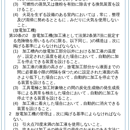
(3)
可燃性の蒸気又は微粉を有効に除去する換気装置を設
けること。
(4)
火花を生ずる設備のある室内においては，常に，整理
及び清掃に努めるとともに，みだりに火気を使用しない
こと。
(放電加工機)
第10条の2
放電加工機
(加工液として法第2条第7項に規定す
る危険物を用いるものに限る。以下同じ。)
の構造は，次に
掲げる基準によらなければならない。
(1)
加工槽内の放電加工部分以外における加工液の温度
が，設定された温度を超えた場合において，自動的に加
工を停止できる装置を設けること。
(2)
加工液の液面の高さが，放電加工部分から液面までの
間に必要最小限の間隔を保つために設定された液面の高
さより低下した場合において，自動的に加工を停止でき
る装置を設けること。
(3)
工具電極と加工対象物との間の炭化生成物の発生成長
等による異常を検出した場合において，自動的に加工を
停止できる装置を設けること。
(4)
加工液に着火した場合において，自動的に消火できる
装置を設けること。
2
放電加工機の管理は，次に掲げる基準によらなければなら
ない。
(1)
引火点70度未満の加工液を使用しないこと。
(2)
吹きかけ加工その他火災の発生のおそれのある方法に