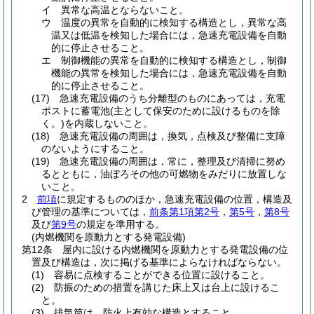
イ
異常な高温とならないこと。
ウ
温度の異常を自動的に検知する構造とし，異常な高
温又は低温を検知した場合には，急速充電設備を自動
的に停止させること。
エ
制御機能の異常を自動的に検知する構造とし，制御
機能の異常を検知した場合には，急速充電設備を自動
的に停止させること。
(17)
急速充電設備のうち分離型のものにあっては，充電
ポストに蓄電池
(主として保安のために設けるものを除
く。)
を内蔵しないこと。
(18)
急速充電設備の周囲は，換気，点検及び整備に支障
のないようにすること。
(19)
急速充電設備の周囲は，常に，整理及び清掃に努め
るとともに，油ぼろその他の可燃物をみだりに放置しな
いこと。
2
前項
に規定するもののほか，急速充電設備の位置，構造及
び管理の基準については，
前条第1項第2号
，
第5号
，
第8号
及び
第9号
の規定を準用する。
(内燃機関を原動力とする発電設備)
第12条
屋内に設ける内燃機関を原動力とする発電設備の位
置及び構造は，次に掲げる基準によらなければならない。
(1)
容易に点検することができる位置に設けること。
(2)
防振のための措置を講じた床上又は台上に設けるこ
と。
(3)
排気筒は，防火上有効な構造とすること。