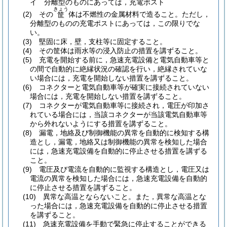
イ
分離型のものにあっては，充電ポスト
きょう
(2)
その
体は不燃性の金属材料で造ること。
ただし，
筐
分離型のものの充電ポストにあっては，この限りでな
い。
(3)
堅固に床，壁，支柱等に固定すること。
(4)
その筐体は雨水等の浸入防止の措置を講ずること。
(5)
充電を開始する前に，急速充電設備と電気自動車等と
の間で自動的に絶縁状況の確認を行い，絶縁されていな
い場合には，充電を開始しない措置を講ずること。
(6)
コネクターと電気自動車等が確実に接続されていない
場合には，充電を開始しない措置を講ずること。
(7)
コネクターが電気自動車等に接続され，電圧が印加さ
れている場合には，当該コネクターが当該電気自動車等
から外れないようにする措置を講ずること。
(8)
漏電，地絡及び制御機能の異常を自動的に検知する構
造とし，漏電，地絡又は制御機能の異常を検知した場合
には，急速充電設備を自動的に停止させる措置を講ずる
こと。
(9)
電圧及び電流を自動的に監視する構造とし，電圧又は
電流の異常を検知した場合には，急速充電設備を自動的
に停止させる措置を講ずること。
(10)
異常な高温とならないこと。
また，異常な高温とな
った場合には，急速充電設備を自動的に停止させる措置
を講ずること。
(11)
急速充電設備を手動で緊急に停止することができる