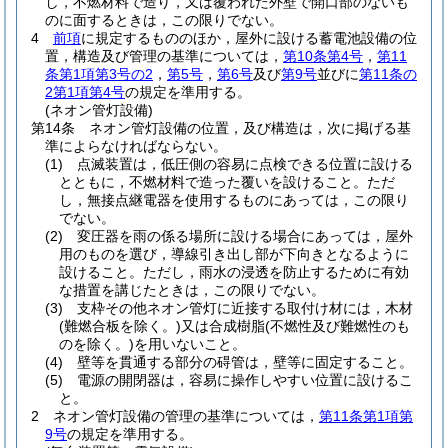
し，不燃材料で造り，又は覆われた外壁で開口部のないも
のに面するときは，この限りでない。
4
前項
に規定するもののほか，屋外に設ける蓄電池設備の位
置，構造及び管理の基準については，
第10条第4号
，
第11
条第1項第3号の2
，
第5号
，
第6号
及び
第9号
並びに
第11条の
2第1項第4号
の規定を準用する。
(ネオン管灯設備)
第14条
ネオン管灯設備の位置，及び構造は，次に掲げる基
準によらなければならない。
(1)
点滅装置は，低圧側の容易に点検できる位置に設ける
とともに，不燃材料で造った覆いを設けること。
ただ
し，無接点継電器を使用するものにあっては，この限り
でない。
(2)
変圧器を雨の係る場所に設ける場合にあっては，屋外
用のものを選び，導線引き出し部が下向きとなるように
設けること。
ただし，雨水の浸透を防止するために有効
な措置を講じたときは，この限りでない。
(3)
支枠その他ネオン管灯に近接する取付け材には，木材
(難燃合板を除く。)
又は合成樹脂
(不燃性及び難燃性のも
のを除く。)
を用いないこと。
(4)
壁等を貫通する部分の碍管は，壁等に固定すること。
(5)
電源の開閉器は，容易に操作しやすい位置に設けるこ
と。
2
ネオン管灯設備の管理の基準については，
第11条第1項第
9号
の規定を準用する。