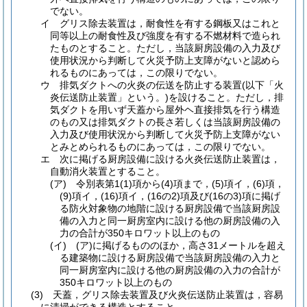
でない。
イ
グリス除去装置は，耐食性を有する鋼板又はこれと
同等以上の耐食性及び強度を有する不燃材料で造られ
たものとすること。
ただし，当該厨房設備の入力及び
使用状況から判断して火災予防上支障がないと認めら
れるものにあっては，この限りでない。
ウ
排気ダクトへの火炎の伝送を防止する装置
(以下「火
炎伝送防止装置」という。)
を設けること。
ただし，排
気ダクトを用いず天蓋から屋外ヘ直接排気を行う構造
のもの又は排気ダクトの長さ若しくは当該厨房設備の
入力及び使用状況から判断して火災予防上支障がない
とみとめられるものにあっては，この限りでない。
エ
次に掲げる厨房設備に設ける火炎伝送防止装置は，
自動消火装置とすること。
(ア)
令別表第1
(1)
項から
(4)
項まで，
(5)
項イ，
(6)
項，
(9)
項イ，
(16)
項イ，
(16の2)
項及び
(16の3)
項に掲げ
る防火対象物の地階に設ける厨房設備で当該厨房設
備の入力と同一厨房室内に設ける他の厨房設備の入
力の合計が350キロワット以上のもの
(イ)
(ア)
に掲げるもののほか，高さ31メートルを超え
る建築物に設ける厨房設備で当該厨房設備の入力と
同一厨房室内に設ける他の厨房設備の入力の合計が
350キロワット以上のもの
(3)
天蓋，グリス除去装置及び火炎伝送防止装置は，容易