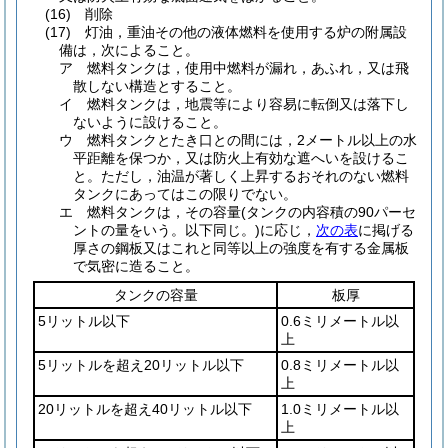
(16)
削除
(17)
灯油，重油その他の液体燃料を使用する炉の附属設
備は，次によること。
ア
燃料タンクは，使用中燃料が漏れ，あふれ，又は飛
散しない構造とすること。
イ
燃料タンクは，地震等により容易に転倒又は落下し
ないように設けること。
ウ
燃料タンクとたき口との間には，2メートル以上の水
平距離を保つか，又は防火上有効な遮へいを設けるこ
と。
ただし，油温が著しく上昇するおそれのない燃料
タンクにあってはこの限りでない。
エ
燃料タンクは，その容量
(タンクの内容積の90パーセ
ントの量をいう。以下同じ。)
に応じ，
次の表
に掲げる
厚さの鋼板又はこれと同等以上の強度を有する金属板
で気密に造ること。
タンクの容量
板厚
5リットル以下
0.6ミリメートル以
上
5リットルを超え20リットル以下
0.8ミリメートル以
上
20リットルを超え40リットル以下
1.0ミリメートル以
上