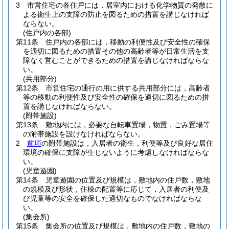
3
市営住宅の各住戸には，居室内における化学物質の発散に
よる衛生上の支障の防止を図るための措置を講じなければ
ならない。
(住戸内の各部)
第11条
住戸内の各部には，移動の利便性及び安全性の確保
を適切に図るための措置その他の高齢者等が日常生活を支
障なく営むことができるための措置を講じなければならな
い。
(共用部分)
第12条
市営住宅の通行の用に供する共用部分には，高齢者
等の移動の利便性及び安全性の確保を適切に図るための措
置を講じなければならない。
(附帯施設)
第13条
敷地内には，必要な自転車置場，物置，ごみ置場等
の附帯施設を設けなければならない。
2
前項
の附帯施設は，入居者の衛生，利便等及び良好な居住
環境の確保に支障が生じないように考慮しなければならな
い。
(児童遊園)
第14条
児童遊園の位置及び規模は，敷地内の住戸数，敷地
の規模及び形状，住棟の配置等に応じて，入居者の利便及
び児童等の安全を確保した適切なものでなければならな
い。
(集会所)
第15条
集会所の位置及び規模は，敷地内の住戸数，敷地の