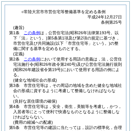
○常陸大宮市市営住宅等整備基準を定める条例
平成24年12月27日
条例第25号
(趣旨)
第1条
この条例
は，公営住宅法
(昭和26年法律第193号。以
下「法」という。)
第5条第1項及び第2項の規定に基づき，
市営住宅及び共同施設
(以下「市営住宅等」という。)
の整
備に関する基準を定めるものとする。
(定義)
第2条
この条例
において使用する用語の意義は，法，公営住
宅法施行令
(昭和26年政令第240号)
及び公営住宅法施行規則
(昭和26年建設省令第19号)
において使用する用語の例によ
る。
(健全な地域社会の形成)
第3条
市営住宅等は，その周辺の地域を含めた健全な地域社
会の形成に資するように考慮して整備しなければならな
い。
(良好な居住環境の確保)
第4条
市営住宅等は，安全，衛生，美観等を考慮し，かつ，
入居者等にとって便利で快適なものとなるように整備しな
ければならない。
(費用の縮減への配慮)
第5条
市営住宅等の建設に当たっては，設計の標準化，合理