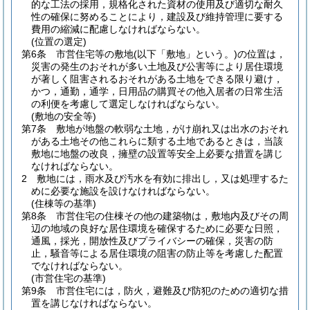
的な工法の採用，規格化された資材の使用及び適切な耐久
性の確保に努めることにより，建設及び維持管理に要する
費用の縮減に配慮しなければならない。
(位置の選定)
第6条
市営住宅等の敷地
(以下「敷地」という。)
の位置は，
災害の発生のおそれが多い土地及び公害等により居住環境
が著しく阻害されるおそれがある土地をできる限り避け，
かつ，通勤，通学，日用品の購買その他入居者の日常生活
の利便を考慮して選定しなければならない。
(敷地の安全等)
第7条
敷地が地盤の軟弱な土地，がけ崩れ又は出水のおそれ
がある土地その他これらに類する土地であるときは，当該
敷地に地盤の改良，擁壁の設置等安全上必要な措置を講じ
なければならない。
2
敷地には，雨水及び汚水を有効に排出し，又は処理するた
めに必要な施設を設けなければならない。
(住棟等の基準)
第8条
市営住宅の住棟その他の建築物は，敷地内及びその周
辺の地域の良好な居住環境を確保するために必要な日照，
通風，採光，開放性及びプライバシーの確保，災害の防
止，騒音等による居住環境の阻害の防止等を考慮した配置
でなければならない。
(市営住宅の基準)
第9条
市営住宅には，防火，避難及び防犯のための適切な措
置を講じなければならない。