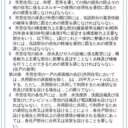
2
市営住宅には，外壁，窓等を通しての熱の損失の防止その
他の住宅に係るエネルギーの使用の合理化を適切に図るた
めの措置を講じなければならない。
3
市営住宅の床及び外壁の開口部には，当該部分の遮音性能
の確保を適切に図るための措置を講じなければならない。
4
市営住宅の構造耐力上主要な部分
(建築基準法施行令
(昭和
25年政令第338号)
第1条第3号に規定する構造耐力上主要な
部分をいう。以下同じ。)
及びこれと一体的に整備される部
分には，当該部分の劣化の軽減を適切に図るための措置を
講じなければならない。
5
市営住宅の給水，排水及びガスの設備に係る配管には，構
造耐力上主要な部分に影響を及ぼすことなく点検及び補修
を行うことができるための措置を講じなければならない。
(住戸の基準)
第10条
市営住宅の一戸の床面積の合計
(共同住宅において
は，共用部分の床面積を除く。)
は，25平方メートル以上と
する。
ただし，共用部分に共同して利用するため適切な台
所及び浴室を設ける場合は，この限りでない。
2
市営住宅の各住戸には，台所，水洗便所，洗面設備及び浴
室並びにテレビジョン受信の設備及び電話配線を設けなけ
ればならない。
ただし，共用部分に共同して利用するため
の適切な台所又は浴室を設けることにより，各住戸部分に
設ける場合と同等以上の居住環境が確保される場合にあっ
ては，各住戸部分に台所又は浴室を設けることを要しな
い。