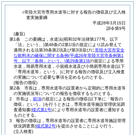
○常陸大宮市専用水道等に対する報告の徴収及び立入検
査実施要綱
平成28年3月15日
訓令第9号
(趣旨)
第1条
この要綱は，水道法
(昭和32年法律第177号。以下
「法」という。)
第48条の2第1項の規定により読み替えて
適用される法第39条第2項及び第3項並びに
常陸大宮市安全
な飲料水の確保に関する条例
(平成26年常陸大宮市条例第1
号。以下「条例」という。)
第29条第1項
の規定による専用
水道，簡易専用水道，小規模水道及び小簡易専用水道
(以下
「専用水道等」という。)
に対する報告の徴収及び立入検査
の実施について必要な事項を定めるものとする。
(報告の徴収)
第2条
市長は，専用水道等の設置者から定期的に専用水道等
の実施状況等についての報告を徴収するものとする。
2
市長は，
前項
の規定による報告の徴収
(以下単に「報告の
徴収」という。)
を行うときは，専用水道等施設管理状況調
査通知書
(
様式第1号
)
により専用水道等の設置者に通知する
ものとする。
3
報告の徴収は，専用水道等の設置者に専用水道等施設管理
状況調査票
(
様式第2号
)
を提出させることにより行う。
(立入検査)