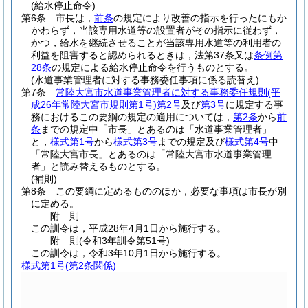
(給水停止命令)
第6条
市長は，
前条
の規定により改善の指示を行ったにもか
かわらず，当該専用水道等の設置者がその指示に従わず，
かつ，給水を継続させることが当該専用水道等の利用者の
利益を阻害すると認められるときは，法第37条又は
条例第
28条
の規定による給水停止命令を行うものとする。
(水道事業管理者に対する事務委任事項に係る読替え)
第7条
常陸大宮市水道事業管理者に対する事務委任規則
(平
成26年常陸大宮市規則第1号)
第2号
及び
第3号
に規定する事
務におけるこの要綱の規定の適用については，
第2条
から
前
条
までの規定中「市長」とあるのは「水道事業管理者」
と，
様式第1号
から
様式第3号
までの規定及び
様式第4号
中
「常陸大宮市長」とあるのは「常陸大宮市水道事業管理
者」と読み替えるものとする。
(補則)
第8条
この要綱に定めるもののほか，必要な事項は市長が別
に定める。
附
則
この訓令は，平成28年4月1日から施行する。
附
則
(令和3年
訓令第51号)
この訓令は，令和3年10月1日から施行する。
様式第1号
(第2条関係)