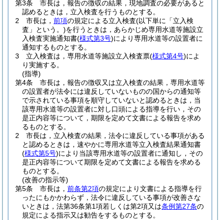
第3条
市長は，報告の徴収の結果，現地調査の必要があると
認めるときは，立入検査を行うものとする。
2
市長は，
前項
の規定による立入検査
(以下単に「立入検
査」という。)
を行うときは，あらかじめ専用水道等施設立
入検査実施通知書
(
様式第3号
)
により専用水道等の設置者に
通知するものとする。
3
立入検査は，専用水道等施設立入検査票
(
様式第4号
)
によ
り実施する。
(指導)
第4条
市長は，報告の徴収又は立入検査の結果，専用水道等
の設置者が法令には違反していないものの国からの通知等
で示されている事項を順守していないと認めるときは，当
該専用水道等の設置者に対し口頭による指導を行い，その
是正内容等について，期限を定めて文書による報告を求め
るものとする。
2
市長は，立入検査の結果，法令に違反している事項がある
と認めるときは，速やかに専用水道等立入検査結果通知書
(
様式第5号
)
により当該専用水道等の設置者に通知し，その
是正内容等について期限を定めて文書による報告を求める
ものとする。
(改善の指示等)
第5条
市長は，
前条第2項
の規定により文書による指導を行
ったにもかかわらず，法令に違反している事項が改善さな
いときは，法第36条第1項若しくは第2項又は
条例第27条
の
規定による指示又は勧告をするものとする。