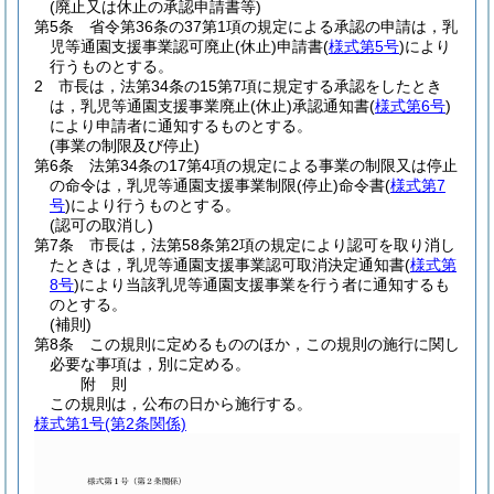
(廃止又は休止の承認申請書等)
第5条
省令第36条の37第1項の規定による承認の申請は，乳
児等通園支援事業認可廃止
(休止)
申請書
(
様式第5号
)
により
行うものとする。
2
市長は，法第34条の15第7項に規定する承認をしたとき
は，乳児等通園支援事業廃止
(休止)
承認通知書
(
様式第6号
)
により申請者に通知するものとする。
(事業の制限及び停止)
第6条
法第34条の17第4項の規定による事業の制限又は停止
の命令は，乳児等通園支援事業制限
(停止)
命令書
(
様式第7
号
)
により行うものとする。
(認可の取消し)
第7条
市長は，法第58条第2項の規定により認可を取り消し
たときは，乳児等通園支援事業認可取消決定通知書
(
様式第
8号
)
により当該乳児等通園支援事業を行う者に通知するも
のとする。
(補則)
第8条
この規則に定めるもののほか，この規則の施行に関し
必要な事項は，別に定める。
附
則
この規則は，公布の日から施行する。
様式第1号
(第2条関係)