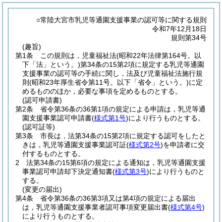
○常陸大宮市乳児等通園支援事業の認可等に関する規則
令和7年12月18日
規則第34号
(趣旨)
第1条
この規則は，児童福祉法
(昭和22年法律第164号。以
下「法」という。)
第34条の15第2項に規定する乳児等通園
支援事業の認可等の手続に関し，法及び児童福祉法施行規
則
(昭和23年厚生省令第11号。以下「省令」という。)
に定
めるもののほか，必要な事項を定めるものとする。
(認可申請書)
第2条
省令第36条の36第1項の規定による申請は，乳児等通
園支援事業認可申請書
(
様式第1号
)
により行うものとする。
(認可証等)
第3条
市長は，法第34条の15第2項に規定する認可をしたと
きは，乳児等通園支援事業認可証
(
様式第2号
)
を申請者に交
付するものとする。
2
法第34条の15第6項の規定による通知は，乳児等通園支援
事業認可申請却下決定通知書
(
様式第3号
)
により行うものと
する。
(変更の届出)
第4条
省令第36条の36第3項又は第4項の規定による届出
は，乳児等通園支援事業者認可事項変更届出書
(
様式第4号
)
により行うものとする。