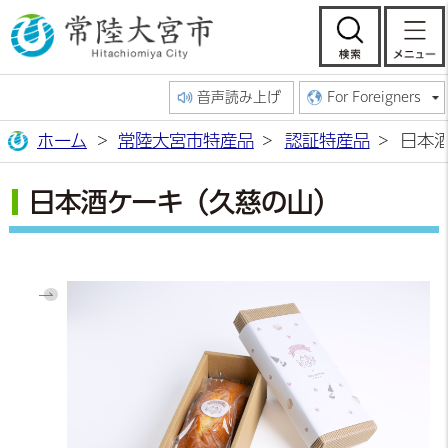
常陸大宮市公
検索
音声読み上げ
For Foreigners
ホーム
常陸大宮市特産品
認証特産品
日本
日本酒ケーキ（久慈の山）