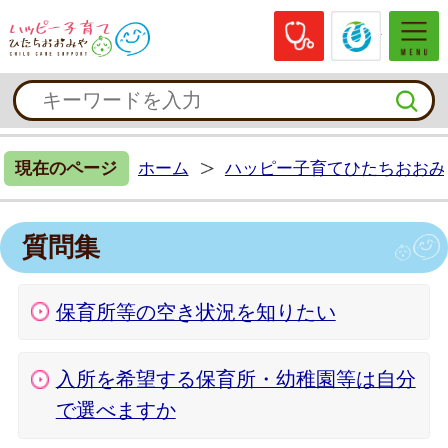
休日当番医
常陸大
ハッピー子育てひたちおおみや
現在のページ
ホーム
ハッピー子育てひたちおおみ
質問集
保育所等の空き状況を知りたい
入所を希望する保育所・幼稚園等は自分
で選べますか