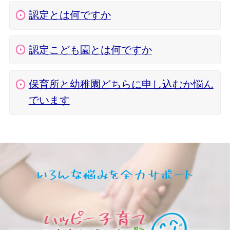
認定とは何ですか
認定こども園とは何ですか
保育所と幼稚園どちらに申し込むか悩ん
でいます
いろん
ハッピ