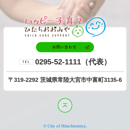
2026年4月23日
ハッピ
異なるワクチン間の接種間隔の変更
2026年3月10日
お問い合わせ
遺児弔慰金が廃止となります
0295-52-1111
（代表）
電話番号
2026年1月26日
令和8年度常陸大宮市放課後児童クラブ（学
〒319-2292
茨城県常陸大宮市中富町3135-6
童）の利用申込を受け付けます
2026年1月16日
ページの先頭へ戻る
放課後児童クラブのおやつ代が増額になりま
す。
© City of Hitachiomiya.