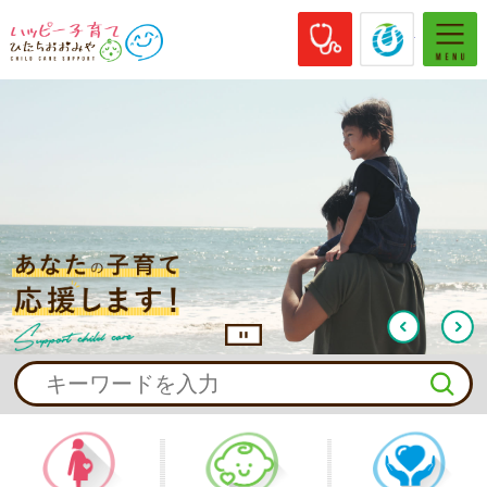
休日当番医
常陸大
ハッピー子育てひたちおおみや
あなたの子育て応援します！
前へ
停止