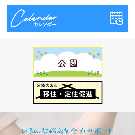
不要な子ども服などを回収します
カ
2026年7月10日
子育て広場講座「ポンポンペタペタえのぐあ
そび」参加者募集
2026年6月24日
県が保育のお仕事をサポートします
2026年6月17日
児童手当
2026年6月10日
夏休み期間の放課後児童クラブ（学童）の利
用申込受付
いろん