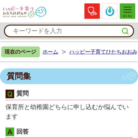
休日当番医
常陸大
ハッピー子育てひたちおおみや
現在のページ
ホーム
ハッピー子育てひたちおおみ
質問集
質問
保育所と幼稚園どちらに申し込むか悩んでい
ます
回答