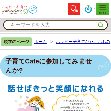
休日当番医
常陸大
ハッピー子育てひたちおおみや
現在のページ
ホーム
ハッピー子育てひたちおおみ
子育てCafeに参加してみませ
んか?