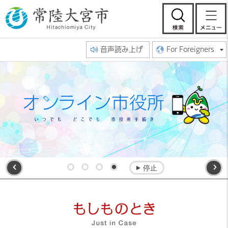
常陸大宮市公
検索
音声読み上げ
For Foreigners
前へ
停止
1番目を表示
2番目を表示
3番目を表示
4番目を表示