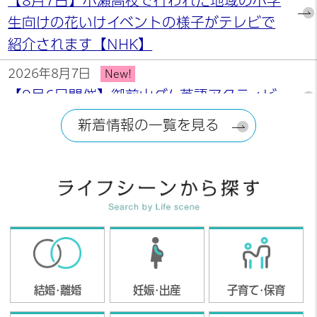
【8月7日】小瀬高校で行われた地域の小学
生向けの花いけイベントの様子がテレビで
紹介されます【NHK】
2026年8月7日
New!
【9月6日開催】御前山ダム英語アクティビ
ティの参加者を募集します
新着情報の一覧を見る
2026年8月3日
New!
令和8年度第3回「子育てサロン」を開催し
ます！
2026年8月3日
New!
ハローワーク求人情報（令和8年8月3日更
新）
結婚・離婚
妊娠・出産
子育て・保育
2026年8月3日
New!
附属機関等会議日程