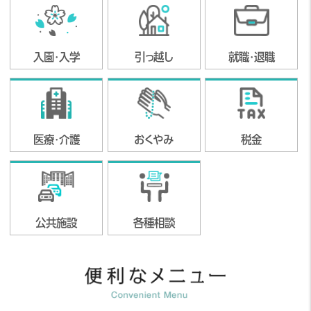
2026年8月1日
New!
防火・防災を学べる体験型イベント「救
入園・入学
引っ越し
就職・退職
急・消防フェア」
2026年7月31日
令和8年熊本地震災害義援金を受付していま
す
医療・介護
おくやみ
税金
2026年7月31日
【令和8年7月31日更新】子育て世帯向け住
宅建設工事 進捗状況（第5工区～第8工区：
公共施設
各種相談
令和8年6月19日着工）
2026年7月31日
大自然の恵み×最先端の科学技術「ひぬ
ま・つくば自然科学体験学習」の参加者を