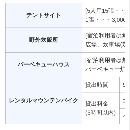
[5人用15張・・
テントサイト
1張・・・3,00
[宿泊利用者は無
野外炊飯所
広場、炊事場(定員1
[宿泊利用者は無
バーベキューハウス
バーベキュー炉8ヶ
貸出時間
9
大
レンタルマウンテンバイク
貸出料金
(3時間以内)
小