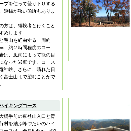
ープを使って登り下りする
、道幅が狭い箇所もありま
の方は、経験者と行くこと
すめします。
と明山を経由する一周約
㎞、約２時間程度のコー
岩は、風雨によって籠の目
になった岩壁です。コース
竜神峡、さらに、晴れた日
く富士山まで望むことがで
。
ハイキングコース
大橋手前の東登山入口と青
行村を結ぶ峰づたいのハイ
コースは、全長6.4km、約2