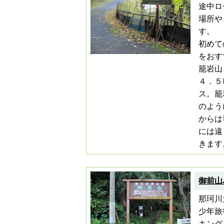
途中ロ
場所や
す。
初めて
をおす
籠岩山
４．５
ス。籠
のよう
からは
には遠
きます
御前山
那珂川
少年旅
キング