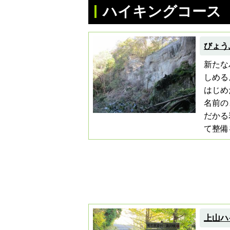
ハイキングコース
びょう
新たな
しめる
はじめ
名前の
だかる
て整備
上山ハ