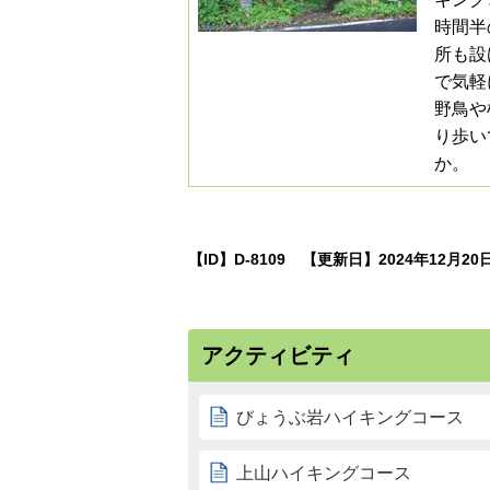
時間半
所も設
で気軽
野鳥や
り歩い
か。
【ID】
D-8109
【更新日】
2024年12月20
アクティビティ
びょうぶ岩ハイキングコース
上山ハイキングコース