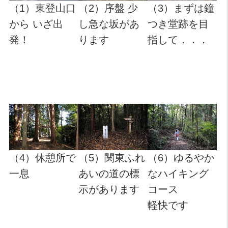
（1）東登山口
（2）序盤 少
（3）まずは鐘
から いざ出
し急な坂があ
つき堂跡を目
発！
ります
指して．．．
（4）休憩所で
（5）関東ふれ
（6）ゆるやか
一息
あいの道の標
なハイキング
示があります
コース
軽快です