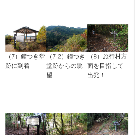
（7）鐘つき堂
（7-2）鐘つき
（8）旅行村方
跡に到着
堂跡からの眺
面を目指して
望
出発！