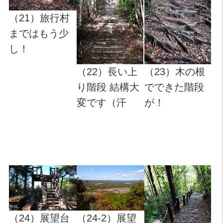
（21）旅行村
まではもう少
し！
（22）長い上
（23）木の根
り階段 結構大
でできた階段
変です（汗
が！
（24）展望台
（24-2）展望