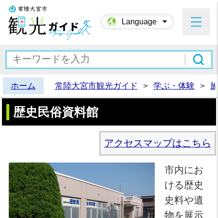
常陸大宮市観光ガイド
Language
ホーム
常陸大宮市観光ガイド
>
学ぶ・体験
>
歴史民俗資料館
アクセスマップはこちら
市内にお
ける歴史
史料や遺
物を展示