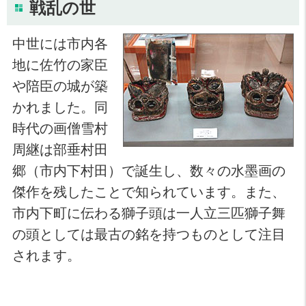
戦乱の世
中世には市内各
地に佐竹の家臣
や陪臣の城が築
かれました。同
時代の画僧雪村
周継は部垂村田
郷（市内下村田）で誕生し、数々の水墨画の
傑作を残したことで知られています。また、
市内下町に伝わる獅子頭は一人立三匹獅子舞
の頭としては最古の銘を持つものとして注目
されます。