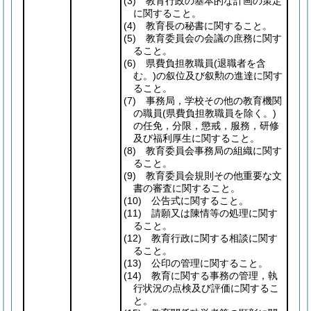
(3)
教育行政の基本的な計画の策定
に関すること。
(4)
教育長の秘書に関すること。
(5)
教育委員会の会議の庶務に関す
ること。
(6)
県費負担教職員
(退職者を含
む。)
の叙位及び叙勲の進達に関す
ること。
(7)
事務局，学校その他の教育機関
の職員
(県費負担教職員を除く。)
の任免，分限，懲戒，服務，研修
及び福利厚生に関すること。
(8)
教育委員会事務局の組織に関す
ること。
(9)
教育委員会規則その他重要な文
書の審査に関すること。
(10)
公告式に関すること。
(11)
請願又は陳情等の処理に関す
ること。
(12)
教育行政に関する相談に関す
ること。
(13)
公印の管理に関すること。
(14)
教育に関する事務の管理，執
行状況の点検及び評価に関するこ
と。