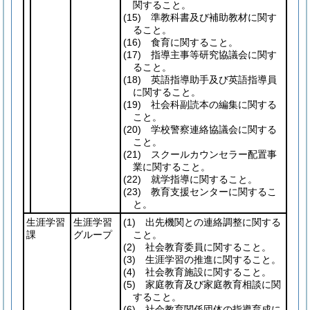
関すること。
(15)
準教科書及び補助教材に関す
ること。
(16)
食育に関すること。
(17)
指導主事等研究協議会に関す
ること。
(18)
英語指導助手及び英語指導員
に関すること。
(19)
社会科副読本の編集に関する
こと。
(20)
学校警察連絡協議会に関する
こと。
(21)
スクールカウンセラー配置事
業に関すること。
(22)
就学指導に関すること。
(23)
教育支援センターに関するこ
と。
生涯学習
生涯学習
(1)
出先機関との連絡調整に関する
課
グループ
こと。
(2)
社会教育委員に関すること。
(3)
生涯学習の推進に関すること。
(4)
社会教育施設に関すること。
(5)
家庭教育及び家庭教育相談に関
すること。
(6)
社会教育関係団体の指導育成に