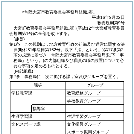
○常陸大宮市教育委員会事務局組織規則
平成16年9月22日
教委規則第9号
大宮町教育委員会事務局組織規則(平成12年大宮町教育委員
会規則第1号)の全部を改正する。
(趣旨)
第1条
この規則は，地方教育行政の組織及び運営に関する法
律
(昭和31年法律第162号。以下「法」という。)
第17条第2
項の規定に基づき，常陸大宮市教育委員会事務局
(以下「事
務局」という。)
の内部組織及び職員の職の設置について必
要な事項を定めるものとする。
(内部組織)
第2条
事務局に，次に掲げる課，室及びグループを置く。
課等
グループ
学校教育課
教育総務グループ
学校教育グループ
指導室
生涯学習課
生涯学習グループ
文化スポーツ課
文化振興グループ
スポーツ振興グループ