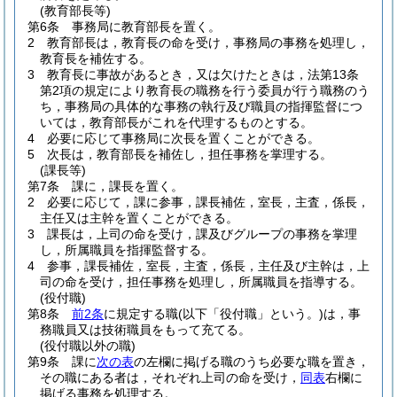
(教育部長等)
第6条
事務局に教育部長を置く。
2
教育部長は，教育長の命を受け，事務局の事務を処理し，
教育長を補佐する。
3
教育長に事故があるとき，又は欠けたときは，法第13条
第2項の規定により教育長の職務を行う委員が行う職務のう
ち，事務局の具体的な事務の執行及び職員の指揮監督につ
いては，教育部長がこれを代理するものとする。
4
必要に応じて事務局に次長を置くことができる。
5
次長は，教育部長を補佐し，担任事務を掌理する。
(課長等)
第7条
課に，課長を置く。
2
必要に応じて，課に参事，課長補佐，室長，主査，係長，
主任又は主幹を置くことができる。
3
課長は，上司の命を受け，課及びグループの事務を掌理
し，所属職員を指揮監督する。
4
参事，課長補佐，室長，主査，係長，主任及び主幹は，上
司の命を受け，担任事務を処理し，所属職員を指導する。
(役付職)
第8条
前2条
に規定する職
(以下「役付職」という。)
は，事
務職員又は技術職員をもって充てる。
(役付職以外の職)
第9条
課に
次の表
の左欄に掲げる職のうち必要な職を置き，
その職にある者は，それぞれ上司の命を受け，
同表
右欄に
掲げる事務を処理する。