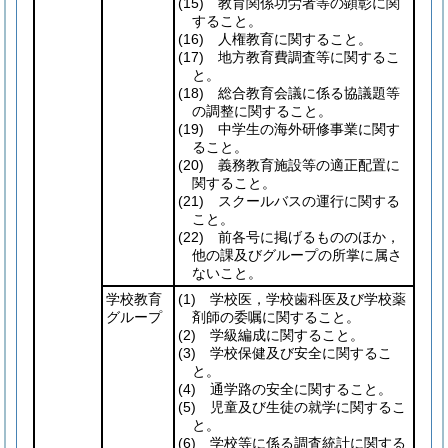
(15)
教育関係功労者等の顕彰に関
すること。
(16)
人権教育に関すること。
(17)
地方教育費調査等に関するこ
と。
(18)
総合教育会議に係る協議題等
の調整に関すること。
(19)
中学生の海外研修事業に関す
ること。
(20)
義務教育施設等の適正配置に
関すること。
(21)
スクールバスの運行に関する
こと。
(22)
前各号に掲げるもののほか，
他の課及びグループの所掌に属さ
ないこと。
学校教育
(1)
学校医，学校歯科医及び学校薬
グループ
剤師の委嘱に関すること。
(2)
学級編成に関すること。
(3)
学校保健及び安全に関するこ
と。
(4)
通学路の安全に関すること。
(5)
児童及び生徒の就学に関するこ
と。
(6)
学校等に係る調査統計に関する