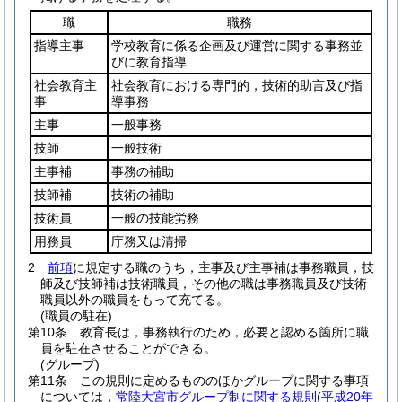
職
職務
指導主事
学校教育に係る企画及び運営に関する事務並
びに教育指導
社会教育主
社会教育における専門的，技術的助言及び指
事
導事務
主事
一般事務
技師
一般技術
主事補
事務の補助
技師補
技術の補助
技術員
一般の技能労務
用務員
庁務又は清掃
2
前項
に規定する職のうち，主事及び主事補は事務職員，技
師及び技師補は技術職員，その他の職は事務職員及び技術
職員以外の職員をもって充てる。
(職員の駐在)
第10条
教育長は，事務執行のため，必要と認める箇所に職
員を駐在させることができる。
(グループ)
第11条
この規則に定めるもののほかグループに関する事項
については，
常陸大宮市グループ制に関する規則
(平成20年