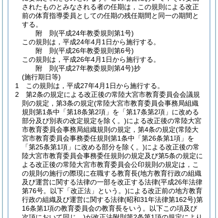
されたものとみなされる者の任期は，この規則による改正
前の体育指導委員としての任期の残任期間と同一の期間と
する。
附
則
(平成24年
教委規則第1号)
この規則は，平成24年4月1日から施行する。
附
則
(平成26年
教委規則第6号)
この規則は，平成26年4月1日から施行する。
附
則
(平成27年
教委規則第4号)
抄
(施行期日等)
1
この規則は，平成27年4月1日から施行する。
2
第2条の規定による改正後の常陸大宮市教育委員会会議規
則の規定，第3条の規定
(常陸大宮市教育委員会事務局組織
規則第1条中「第18条第2項」を「第17条第2項」に改める
部分及び別表の改定規定を除く。)
による改正後の常陸大宮
市教育委員会事務局組織規則の規定，第4条の規定
(常陸大
宮市教育委員会事務委任規則第1条中「第26条第1項」を
「第25条第1項」に改める部分を除く。)
による改正後の常
陸大宮市教育委員会事務委任規則の規定及び第5条の規定に
よる改正後の常陸大宮市教育委員会公印規則の規定は，こ
の規則の施行の際現に在職する教育長
(地方教育行政の組織
及び運営に関する法律の一部を改正する法律
(平成26年法律
第76号。以下「改正法」という。)
による改正前の地方教育
行政の組織及び運営に関する法律
(昭和31年法律第162号)
第
16条第1項の教育委員会の教育長をいう。以下この項及び
次項において同じ。)
が改正法附則第2条第1項の規定により