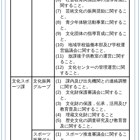
関すること。
(7)
芸術文化の振興奨励に関するこ
と。
(8)
青少年体験活動事業に関するこ
と。
(9)
文化団体の指導育成に関するこ
と。
(10)
地域学校協働本部及び学校運
営協議会に関すること。
(11)
放課後子供教室の運営に関す
ること。
(12)
文化センターの管理運営に関
すること。
文化スポ
文化振興
(1)
課内及び出先機関との連絡調整
ーツ課
グループ
に関すること。
(2)
文化財保護審議会に関するこ
と。
(3)
文化財の保護，伝承，活用及び
教育普及に関すること。
(4)
埋蔵文化財に関すること
(5)
歴史文化の調査研究及び教育普
及に関すること。
スポーツ
(1)
スポーツ推進審議会に関するこ
振興グル
と。