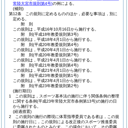
常陸大宮市規則第4号)
の例による。
(補則)
第12条
この規則に定めるもののほか，必要な事項は，別に
定める。
附
則
この規則は，平成16年10月16日から施行する。
附
則
(平成18年
教委規則第3号)
この規則は，平成18年4月1日から施行する。
附
則
(平成20年
教委規則第4号)
この規則は，平成20年4月1日から施行する。
附
則
(平成20年
教委規則第7号)
この規則は，平成21年4月1日から施行する。
附
則
(平成21年
教委規則第4号)
この規則は，平成21年4月1日から施行する。
附
則
(平成23年
教委規則第1号)
この規則は，平成23年4月1日から施行する。
附
則
(平成23年
教委規則第2号)
(施行期日)
1
この規則は，スポーツ基本法の施行に伴う関係条例の整理
に関する条例
(平成23年常陸大宮市条例第13号)
の施行の日
から施行する。
(経過措置)
2
この規則の施行の際現に体育指導委員である者は，この規
則の施行日に，この規則による改正後のスポーツ推進委員
に委嘱されたものとみなす。
この場合において，その委嘱