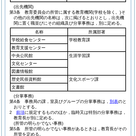
(出先機関)
第3条
教育委員会の所管に属する教育機関
(学校を除く。)
そ
の他の出先機関の名称は，次に掲げるとおりとし，出先機
関に置く職並びにその組織及び分掌事務は，別に定める。
名称
所属部署
学校給食センター
学校教育課
教育支援センター
中央公民館
生涯学習課
文化センター
図書情報館
歴史民俗資料館
文化スポーツ課
文書館
(分掌事務)
第4条
事務局の課，室及びグループの分掌事務は，
別表
のと
おりとする。
2
前項
に規定するもののほか，臨時又は特別の分掌事務は，
教育長が別に定める。
(所管の明らかでない事務)
第5条
所管の明らかでない事務があるときは，教育長がその
所管を定める。