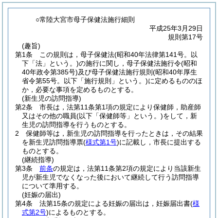
○常陸大宮市母子保健法施行細則
平成25年3月29日
規則第17号
(趣旨)
第1条
この規則は，母子保健法
(昭和40年法律第141号。以
下「法」という。)
の施行に関し，母子保健法施行令
(昭和
40年政令第385号)
及び母子保健法施行規則
(昭和40年厚生
省令第55号。以下「施行規則」という。)
に定めるもののほ
か，必要な事項を定めるものとする。
(新生児の訪問指導)
第2条
市長は，法第11条第1項の規定により保健師，助産師
又はその他の職員
(以下「保健師等」という。)
をして，新
生児の訪問指導を行うものとする。
2
保健師等は，新生児の訪問指導を行ったときは，その結果
を新生児訪問指導票
(
様式第1号
)
に記載し，市長に提出する
ものとする。
(継続指導)
第3条
前条
の規定は，法第11条第2項の規定により当該新生
児が新生児でなくなった後において継続して行う訪問指導
について準用する。
(妊娠の届出)
第4条
法第15条の規定による妊娠の届出は，妊娠届出書
(
様
式第2号
)
によるものとする。