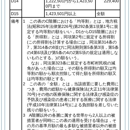
D14
1,222,501円から1,423,50
229,400
0円まで
D15
1,423,501円以上
全額
備考
1 この表のC階層における「均等割」とは，地方税
法
(昭和25年法律第226号)
第292条第1項第1号に規
定する均等割の額をいい，D1からD15階層におけ
る「所得割」とは，同項第2号に規定する所得割
(この所得割を計算する場合には，同法第314条の
7，第314条の8並びに同法附則第5条第3項，第5条
の4第6項及び第5条の4の2第5項の規定は適用しな
いものとする。)
の額をいう。
なお，同法第323条に規定する市町村民税の減
免があった場合には，その額を所得割の額又は均
等割の額から順次控除して得た額を所得割の額又
は均等割の額とする。
2 この表の「全額」とは，当該措置に要した費用に
つき，費用の総額から健康保険法
(大正11年法律第
70号)
その他の医療保険に関する法律及び感染症の
予防及び感染症の患者に対する医療に関する法律
(平成10年法律第114号)
による負担額を差し引いた
残りの額をいう。
3 A階層以外の各層に属する世帯から2人以上の被
措置者が同時にこの表の適用を受ける場合は，そ
の月の基準月額の最も多額な被措置者以外の被措