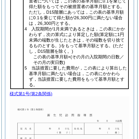
置者については，この表の基準月額に0.1を乗じて
得た額をもってその被措置者の基準月額とする。
ただし，D15階層にあっては，この表の基準月額
に0.1を乗じて得た額が26,300円に満たない場合
は，26,300円とする。
4 入院期間が1月未満であるときは，この表にかか
わらず，次の算式により算定した額
(算定額に1円
未満の端数が生じたときは，その端数を切り捨て
るものとする。)
をもって基準月額とする。
(ただ
し，D15階層を除く。)
この表の基準月額×
(その月の入院期間の日数／
その月の実日数)
5 当該措置に要した費用が，この表により算出した
基準月額に満たない場合は，この表にかかわら
ず，当該措置に要した費用をもって基準月額とす
る。
様式第1号
(第2条関係)