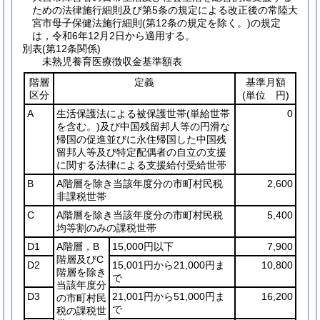
ための法律施行細則及び第5条の規定による改正後の常陸大
宮市母子保健法施行細則
(第12条の規定を除く。)
の規定
は，令和6年12月2日から適用する。
別表
(第12条関係)
未熟児養育医療徴収金基準額表
階層
定義
基準月額
区分
(単位 円)
A
生活保護法による被保護世帯
(単給世帯
0
を含む。)
及び中国残留邦人等の円滑な
帰国の促進並びに永住帰国した中国残
留邦人等及び特定配偶者の自立の支援
に関する法律による支援給付受給世帯
B
A階層を除き当該年度分の市町村民税
2,600
非課税世帯
C
A階層を除き当該年度分の市町村民税
5,400
均等割のみの課税世帯
D1
A階層，B
15,000円以下
7,900
階層及びC
D2
15,001円から21,000円ま
10,800
階層を除き
で
当該年度分
D3
21,001円から51,000円ま
16,200
の市町村民
で
税の課税世