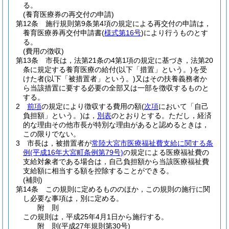
る。
(養育医療券の再交付の申請)
第12条
施行規則第9条第4項の規定による再交付の申請は，
養育医療券再交付申請書
(
様式第16号
)
により行うものとす
る。
(費用の徴収)
第13条
市長は，法第21条の4第1項の規定に基づき，法第20
条に規定する養育医療の給付
(以下「措置」という。)
を受
けた者
(以下「被措置者」という。)
又はその扶養義務者か
ら当該措置に要する必要の全部又は一部を徴収するものと
する。
2
前項
の規定により徴収する費用の額
(
次項
において「自己
負担額」という。)
は，
別表
のとおりとする。
ただし，経済
的な理由その他市長が特別な理由があると認めるときは，
この限りでない。
3
市長は，被措置者が
常陸大宮市医療福祉費支給に関する条
例
(平成16年大宮町条例第79号)
の規定による医療福祉費の
支給対象者である場合は，自己負担額から当該医療福祉費
支給額に相当する額を控除することができる。
(補則)
第14条
この規則に定めるもののほか，この規則の施行に関
し必要な事項は，別に定める。
附
則
この規則は，平成25年4月1日から施行する。
附
則
(平成27年
規則第30号)