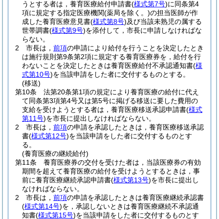
うとする者は，養育医療給付申請書
(
様式第7号
)
に同条第4
項に規定する指定医療機関
(薬局を除く。)
の担当医師が作
成した養育医療意見書
(
様式第8号
)
及び当該未熟児の属する
世帯調書
(
様式第9号
)
を添付して，市長に申請しなければな
らない。
2
市長は，
前項
の申請により給付を行うことを決定したとき
は施行規則第9条第2項に規定する養育医療券を，給付を行
わないことを決定したときは養育医療給付不承認通知書
(
様
式第10号
)
を当該申請をした者に交付するものとする。
(移送)
第10条
法第20条第1項の規定により養育医療の給付に代え
て同条第3項第4号又は第5号に掲げる移送に要した費用の
支給を受けようとする者は，養育医療移送承認申請書
(
様式
第11号
)
を市長に提出しなければならない。
2
市長は，
前項
の申請を承認したときは，養育医療移送承認
書
(
様式第12号
)
を当該申請をした者に交付するものとす
る。
(養育医療の継続給付)
第11条
養育医療券の交付を受けた者は，当該医療券の有効
期間を超えて養育医療の給付を受けようとするときは，事
前に養育医療継続承認申請書
(
様式第13号
)
を市長に提出し
なければならない。
2
市長は，
前項
の申請を承認したときは養育医療継続承認書
(
様式第14号
)
を，承認しないときは養育医療継続不承認通
知書
(
様式第15号
)
を当該申請をした者に交付するものとす