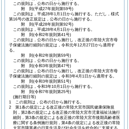
この規則は，公布の日から施行する。
附
則
(平成27年
規則第59号)
この規則は，平成28年1月1日から施行する。
ただし，様式
第16号の改正規定は，公布の日から施行する。
附
則
(平成28年
規則第92号)
この規則は，平成28年4月1日から施行する。
附
則
(令和2年
規則第41号)
この規則は，公布の日から施行し，改正後の常陸大宮市母
子保健法施行細則の規定は，令和元年12月27日から適用す
る。
附
則
(令和2年
規則第59号)
この規則は，公布の日から施行する。
附
則
(令和3年
規則第47号)
この規則は，公布の日から施行し，改正後の常陸大宮市母
子保健法施行細則の規定は，令和3年4月1日から適用する。
附
則
(令和3年
規則第51号)
この規則は，令和3年10月1日から施行する。
附
則
(令和7年
規則第25号)
(施行期日等)
1
この規則は，公布の日から施行する。
2
第1条の規定による改正後の常陸大宮市国民健康保険規
則，第2条の規定による改正後の常陸大宮市児童福祉法施行
細則，第3条の規定による改正後の常陸大宮市後期高齢者医
療に関する条例施行規則，第4条の規定による改正後の常陸
大宮市障害者の日常生活及び社会生活を総合的に支援する