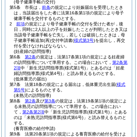
(母子健康手帳の交付)
第5条
市長は，
前条
の規定により妊娠届出を受理したとき
は，当該届出をした者に法第16条第1項の規定により母子
健康手帳を交付するものとする。
2
前項
の規定により母子健康手帳の交付を受けた者が，後
日，同時に2人以上の子を妊娠したことが判明したとき又は
当該母子健康手帳を亡失し，若しくは破損したときは，母
子健康手帳追加
(再)
交付申請書
(
様式第3号
)
を提出し，再交
付を受けなければならない。
(妊産婦の訪問指導)
第6条
第2条
の規定は，法第17条第1項の規定による妊産婦
の訪問指導について準用する。
この場合において，
第2条第
2項
中「新生児訪問指導票
(様式第1号)
」とあるのは「妊産
婦訪問指導票
(様式第4号)
」と読み替えるものとする。
(低体重児の届出)
第7条
法第18条の規定による届出は，低体重児出生届
(
様式
第5号
)
によるものとする。
(未熟児の訪問指導)
第8条
第2条
及び
第3条
の規定は，法第19条第1項の規定によ
る未熟児の訪問指導について準用する。
この場合におい
て，
第2条第2項
中「新生児訪問指導票
(様式第1号)
」とある
のは「未熟児訪問指導票
(様式第6号)
」と読み替えるものと
する。
(養育医療の給付申請)
第9条
法第20条第1項の規定による養育医療の給付を受けよ