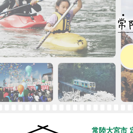
常陸大宮市移住・定住
常陸大宮市 