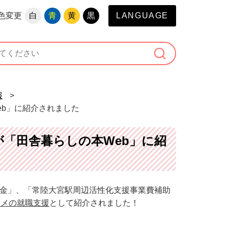
色変更
白
青
黄
黒
LANGUAGE
報
>
eb」に紹介されました
「田舎暮らしの本Web」に紹
助金」、「常陸大宮駅周辺活性化支援事業費補助
スメの就職支援
として紹介されました！