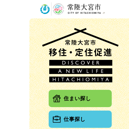
常陸大
住まい探し
仕事探し