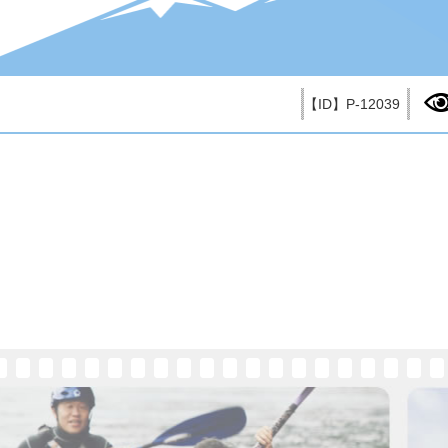
【ID】
P-12039