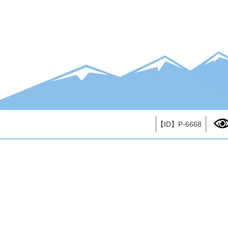
【ID】
P-6668