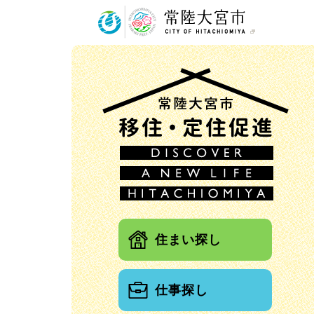
常陸大
住まい探し
仕事探し