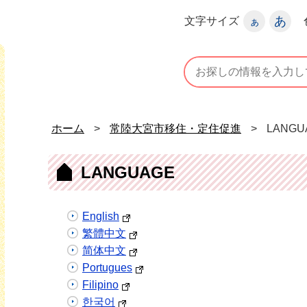
宮市
あ
文字サイズ
ぁ
常陸大宮市移住・定住促進ホームページ
ホーム
>
常陸大宮市移住・定住促進
>
LANGU
LANGUAGE
English
繁體中文
简体中文
Portugues
Filipino
한국어