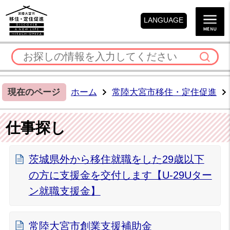
LANGUAGE
現在のページ
ホーム
常陸大宮市移住・定住促進
仕事探し
茨城県外から移住就職をした29歳以下
の方に支援金を交付します【U-29Uター
ン就職支援金】
常陸大宮市創業支援補助金