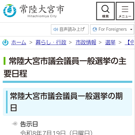
常陸大宮市公
検索
音声読み上げ
For Foreigners
ホーム
暮らし・行政
市政情報
選挙
【令
常陸大宮市議会議員一般選挙の主
要日程
常陸大宮市議会議員一般選挙の期
日
告示日
令和8年7月19日（日曜日）