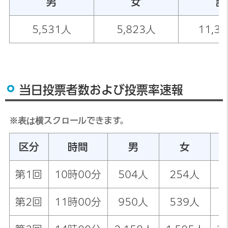
男
女
計
5,531人
5,823人
11,3
当日投票者数および投票率速報
※表は横スクロールできます。
区分
時間
男
女
第1回
10時00分
504人
254人
第2回
11時00分
950人
539人
1