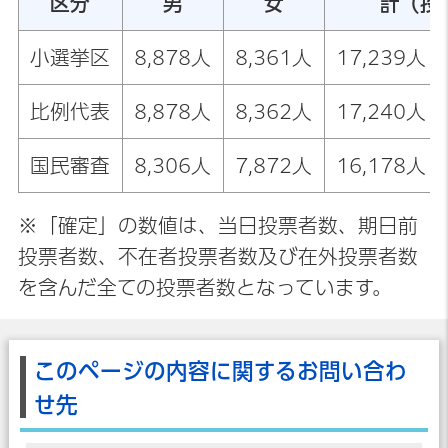
区分
男
女
計（投
小選挙区
8,878人
8,361人
17,239人（
比例代表
8,878人
8,362人
17,240人（
国民審査
8,306人
7,872人
16,178人（
※「確定」の数値は、当日投票者数、期日前
投票者数、不在者投票者数及び在外投票者数
を含んだ全ての投票者数となっています。
このページの内容に関するお問い合わ
せ先