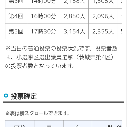
第3回
14時00分
2,158人
1,505人
3
第4回
16時00分
2,850人
2,096人
4
第5回
17時30分
3,154人
2,355人
5
※当日の普通投票の投票状況です。投票者数
は、小選挙区選出議員選挙（茨城県第4区）
の投票者数となっています。
投票確定
※表は横スクロールできます。