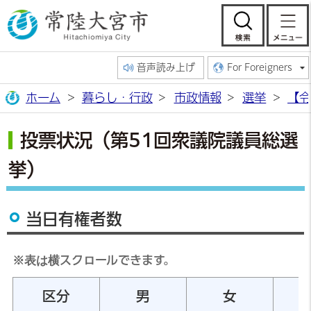
常陸大宮市公
検索
音声読み上げ
For Foreigners
ホーム
暮らし・行政
市政情報
選挙
【令
投票状況（第51回衆議院議員総選
挙）
当日有権者数
※表は横スクロールできます。
区分
男
女