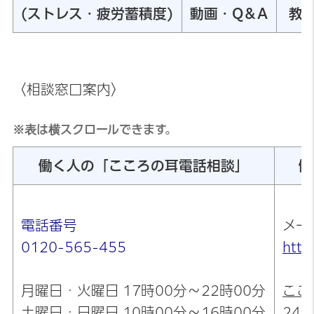
(ストレス・疲労蓄積度)
動画・Q＆A
教
〈相談窓口案内〉
※表は横スクロールできます。
働く人の「こころの耳電話相談」
働
電話番号
メー
0120-565-455
http
月曜日・火曜日 17時00分～22時00分
ここ
土曜日・日曜日 10時00分～16時00分
24