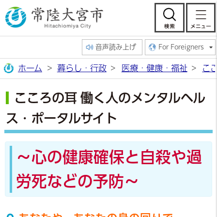
常陸大宮市公
検索
音声読み上げ
For Foreigners
ホーム
暮らし・行政
医療・健康・福祉
こ
こころの耳 働く人のメンタルヘル
ス・ポータルサイト
～心の健康確保と自殺や過
労死などの予防～