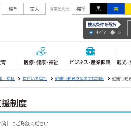
拡大
標準
黒
青
標準
背景色変更
常陸大宮市公式ホ
検索条件を選択
すべて
ID
教育
医療・健康・福祉
ビジネス・産業振興
観光・
康・福祉
障がい者福祉
避難行動要支援者支援制度
避難行動
支援制度
名簿」にご登録ください