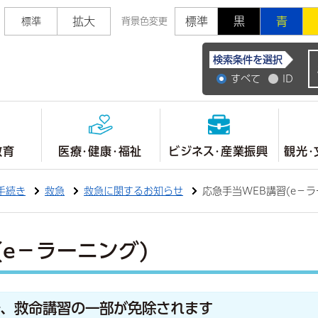
拡大
標準
黒
青
標準
背景色変更
常陸大宮市公式ホ
検索条件を選択
すべて
ID
教育
医療・健康・福祉
ビジネス・産業振興
観光・
手続き
救急
救急に関するお知らせ
応急手当WEB講習(e－ラ
(e－ラーニング)
で、救命講習の一部が免除されます