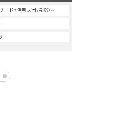
ーカードを活用した救急搬送～
.
す