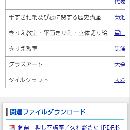
代表
手すき和紙及び紙に関する歴史講座
菊池
きりえ教室・平面きりえ・立体切り絵
冨山
きりえ教室
黒澤
グラスアート
大森
タイルクラフト
大森
関連ファイルダウンロード
個票 押し花講座／久和野さた [PDF形