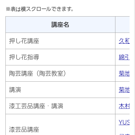
※表は横スクロールできます。
講座名
押し花講座
久和
押し花指導
綿引
陶芸講座（陶芸教室）
菊地
講演
菊地
漆工芸品講座・講演
木村
YUS
漆芸品講座