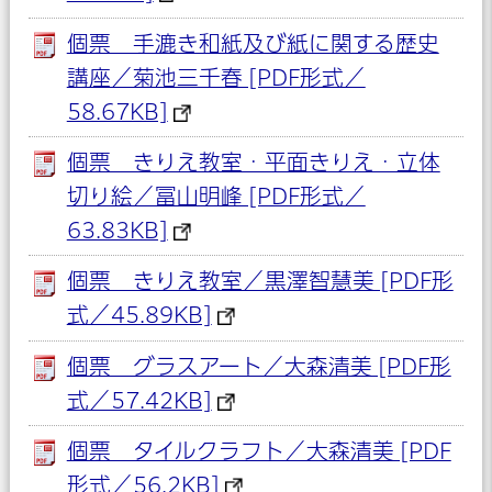
個票 手漉き和紙及び紙に関する歴史
講座／菊池三千春 [PDF形式／
58.67KB]
個票 きりえ教室・平面きりえ・立体
切り絵／冨山明峰 [PDF形式／
63.83KB]
個票 きりえ教室／黒澤智慧美 [PDF形
式／45.89KB]
個票 グラスアート／大森清美 [PDF形
式／57.42KB]
個票 タイルクラフト／大森清美 [PDF
形式／56.2KB]