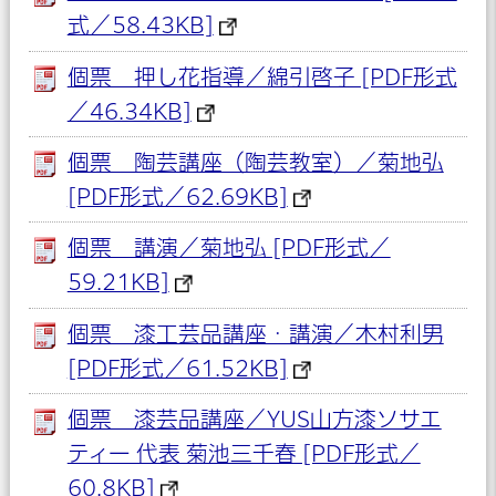
式／58.43KB]
個票 押し花指導／綿引啓子 [PDF形式
／46.34KB]
個票 陶芸講座（陶芸教室）／菊地弘
[PDF形式／62.69KB]
個票 講演／菊地弘 [PDF形式／
59.21KB]
個票 漆工芸品講座・講演／木村利男
[PDF形式／61.52KB]
個票 漆芸品講座／YUS山方漆ソサエ
ティー 代表 菊池三千春 [PDF形式／
60.8KB]