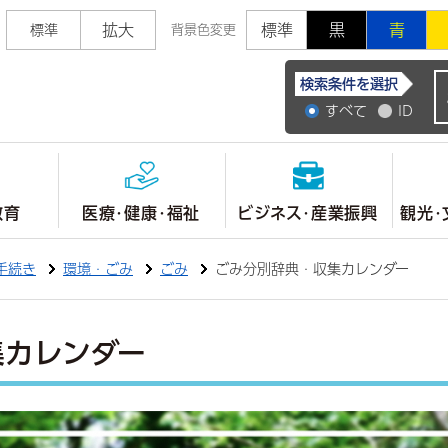
拡大
標準
黒
青
標準
背景色変更
常陸大宮市公式ホ
検索条件を選択
すべて
ID
教育
医療・健康・福祉
ビジネス・産業振興
観光・
手続き
環境・ごみ
ごみ
ごみ分別辞典・収集カレンダー
集カレンダー