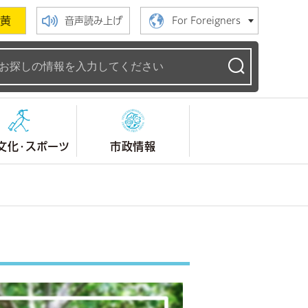
黄
音声読み上げ
For Foreigners
ームページ
文化・スポーツ
市政情報