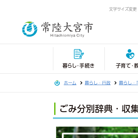
文字サイズ変更
暮らし・手続き
子育て・
ホーム
暮らし・行政
暮らし・
ごみ分別辞典・収