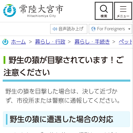
常陸大宮市公
検索
音声読み上げ
For Foreigners
ホーム
暮らし・行政
暮らし・手続き
ペッ
野生の猿が目撃されています！ご
注意ください
野生の猿を目撃した場合は、決して近づか
ず、市役所または警察に通報してください。
野生の猿に遭遇した場合の対応