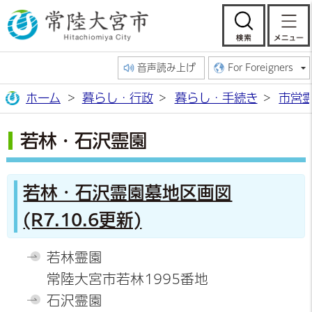
常陸大宮市公
検索
音声読み上げ
For Foreigners
ホーム
暮らし・行政
暮らし・手続き
市営
若林・石沢霊園
若林・石沢霊園墓地区画図
(R7.10.6更新)
若林霊園
常陸大宮市若林1995番地
石沢霊園