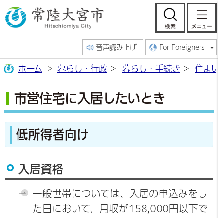
常陸大宮市公
検索
音声読み上げ
For Foreigners
ホーム
暮らし・行政
暮らし・手続き
住ま
市営住宅に入居したいとき
低所得者向け
入居資格
一般世帯については、入居の申込みをし
た日において、月収が158,000円以下で