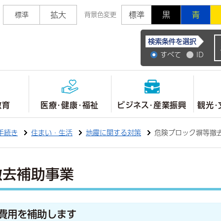
拡大
標準
黒
青
標準
背景色変更
常陸大宮市公式ホ
検索条件を選択
すべて
ID
教育
医療・健康・福祉
ビジネス・産業振興
観光・
手続き
住まい・生活
地震に関する対策
危険ブロック塀等撤
撤去補助事業
費用を補助します