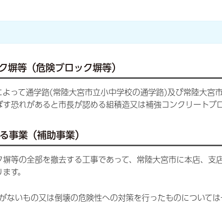
ック塀等（危険ブロック塀等）
によって通学路(常陸大宮市立小中学校の通学路)及び常陸大宮
ぼす恐れがあると市長が認める組積造又は補強コンクリートブ
なる事業（補助事業）
ク塀等の全部を撤去する工事であって、常陸大宮市に本店、支
ります。
がないもの又は倒壊の危険性への対策を行ったものについては