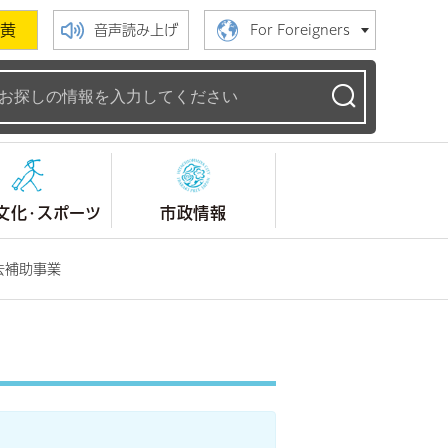
黄
音声読み上げ
For Foreigners
ームページ
文化・スポーツ
市政情報
去補助事業