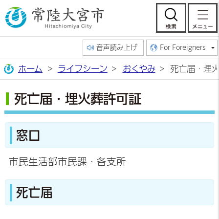
常陸大宮市公
検索
音声読み上げ
For Foreigners
ホーム
ライフシーン
おくやみ
死亡届・埋
死亡届・埋火葬許可証
窓口
市民生活部市民課・各支所
死亡届