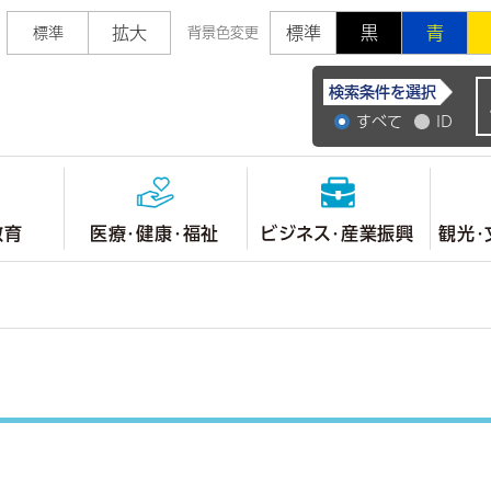
拡大
標準
黒
青
標準
背景色変更
常陸大宮市公式ホ
検索条件を選択
すべて
ID
教育
医療・健康・福祉
ビジネス・産業振興
観光・