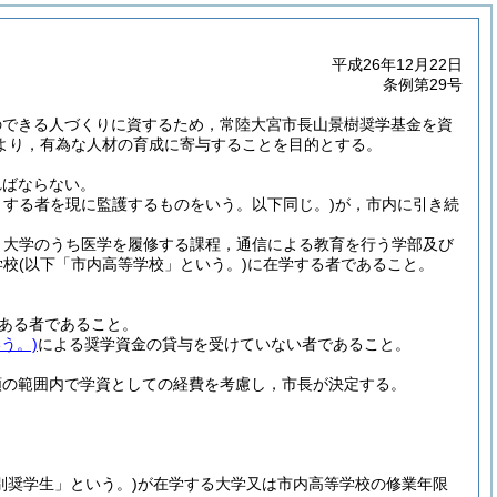
平成26年12月22日
条例第29号
のできる人づくりに資するため，常陸大宮市長山景樹奨学基金を資
より，有為な人材の育成に寄与することを目的とする。
ればならない。
とする者を現に監護するものをいう。以下同じ。)
が，市内に引き続
，大学のうち医学を履修する課程，通信による教育を行う学部及び
学校
(以下「市内高等学校」という。)
に在学する者であること。
ある者であること。
う。)
による奨学資金の貸与を受けていない者であること。
額の範囲内で学資としての経費を考慮し，市長が決定する。
別奨学生」という。)
が在学する大学又は市内高等学校の修業年限