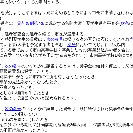
年限をいう。)
までの期間とする。
付を受けようとする者は，別に定めるところにより市長に申請しなけれ
)
の選考は，
貸与条例第7条
に規定する常陸大宮市奨学生選考審査会
(
次条
)
は，選考審査会の選考を経て，市長が選定する。
する特別奨学生の員数は，
次の各号
に掲げる者の区分に応じ，それぞれ
ている者
(入学を予定する者を含む。
次号
において同じ。)
2人以内
ている者であって市内高等学校を卒業したもの
(卒業見込みの者を含む。
に在学している者
(入学を予定する者を含む。)
市内高等学校1校につき
が，
次の各号
のいずれかに該当するときは，奨学金の給付を停止し，又
原級留置又は退学したとき。
別奨学生がともに市内に住所を有しなくなったとき。
卒業の見込みがなくなったとき。
不良となったとき。
としない理由が生じたとき。
学生として適当でないと認められるとき。
が，
次の各号
のいずれかに該当した場合は，既に給付された奨学金の全
きは，この限りでない。
よるものを除く。)
したとき。
を受けている期間又は当該期間経過後3年以内に，保護者及び特別奨学
の不正行為があったとき。