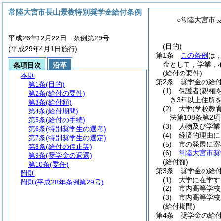
常陸大宮市長山景樹特別奨学金給付条例
○常陸大宮市
平成26年12月22日 条例第29号
(目的)
(平成29年4月1日施行)
第1条
この条例
は
金として，学業，
条項目次
沿革
(給付の要件)
本則
第2条
奨学金の給
第1条
(目的)
(1)
保護者
(親権
第2条
(給付の要件)
き3年以上住所
第3条
(給付額)
(2)
大学
(学校教
第4条
(給付期間)
法第108条第2
第5条
(給付の手続)
(3)
人物及び学業
第6条
(特別奨学生の選考)
(4)
経済的理由に
第7条
(特別奨学生の選定)
(5)
市の発展に寄
第8条
(給付の停止等)
(6)
常陸大宮市奨
第9条
(奨学金の返還)
(給付額)
第10条
(委任)
第3条
奨学金の給
附則
(1)
大学に在学する
附則
(平成28年条例第29号)
(2)
市内高等学校
(3)
市内高等学校に
(給付期間)
第4条
奨学金の給