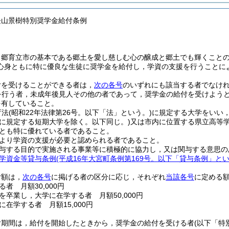
長山景樹特別奨学金給付条例
，郷育立市の基本である郷土を愛し慈しむ心の醸成と郷土でも輝くこと
心身ともに特に優良な生徒に奨学金を給付し，学資の支援を行うことに
付を受けることができる者は，
次の各号
のいずれにも該当する者でなけ
を行う者，未成年後見人その他の者であって，奨学金の給付を受けよう
を有していること。
育法
(昭和22年法律第26号。以下「法」という。)
に規定する大学をいい
項に規定する短期大学を除く。以下同じ。)
又は市内に位置する県立高等
とも特に優れている者であること。
より学資の支援が必要と認められる者であること。
与する目的で実施される事業等に積極的に協力し，又は関与する意思の
学資金等貸与条例
(平成16年大宮町条例第169号。以下「貸与条例」とい
付額は，
次の各号
に掲げる者の区分に応じ，それぞれ
当該各号
に定める
者 月額30,000円
を卒業し，大学に在学する者 月額50,000円
在学する者 月額15,000円
付期間は，給付を開始したときから，奨学金の給付を受ける者
(以下「特