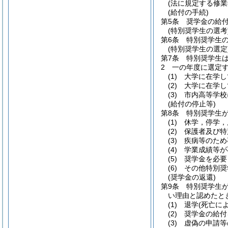
(法に規定する修業
(給付の手続)
第5条
奨学金の給
(特別奨学生の選考
第6条
特別奨学生
(特別奨学生の選定
第7条
特別奨学生
2
一の年度に選定
(1)
大学に在学し
(2)
大学に在学し
(3)
市内高等学校
(給付の停止等)
第8条
特別奨学生
(1)
休学，停学，
(2)
保護者及び特
(3)
疾病等のため
(4)
学業成績等が
(5)
奨学金を必要
(6)
その他特別奨
(奨学金の返還)
第9条
特別奨学生
い理由と認めたと
(1)
退学
(死亡に
(2)
奨学金の給付
(3)
虚偽の申請等