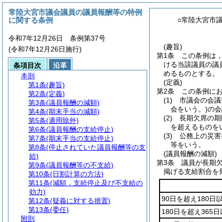
常陸大宮市議会議員の議員報酬等の特例
に関する条例
○常陸大宮市
令和7年12月26日 条例第37号
(趣旨)
(令和7年12月26日施行)
第1条
この条例は
ける当該議員の議
条項目次
沿革
めるものとする。
本則
(定義)
第1条
(趣旨)
第2条
この条例に
第2条
(定義)
(1)
市議会の会議
第3条
(議員報酬の減額)
会をいう。)
の会
第4条
(期末手当の減額)
(2)
長期欠席の期
第5条
(適用除外)
を超えるものを
第6条
(議員報酬の支給停止)
(3)
公務上の災害
第7条
(期末手当の支給停止)
等をいう。
第8条
(停止されていた議員報酬等の支
(議員報酬の減額)
給)
第3条
議員が長期
第9条
(議員報酬等の不支給)
掲げる支給割合を
第10条
(日割計算の方法)
第11条
(減額，支給停止及び不支給の
効力)
90日を超え180
第12条
(疑義に対する措置)
第13条
(委任)
180日を超え365
附則