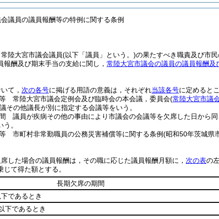
議会議員の議員報酬等の特例に関する条例
，常陸大宮市議会議員
(以下「議員」という。)
の果たすべき職責及び市民
員報酬及び期末手当の支給に関し，
常陸大宮市議会の議員の議員報酬及
おいて，
次の各号
に掲げる用語の意義は，それぞれ
当該各号
に定めると
等 常陸大宮市議会定例会及び臨時会の本会議，委員会
(
常陸大宮市議
議その他議長が別に指定する会議等をいう。
間 議員が疾病その他の事由により市議会の会議等を欠席した日から同
いう。
等 市町村非常勤職員の公務災害補償等に関する条例
(昭和50年茨城県
欠席した場合の議員報酬は，その職に応じた議員報酬月額に，
次の表
の
乗じて得た額とする。
長期欠席の期間
日以下であるとき
日以下であるとき