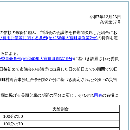
令和7年12月26日
条例第37号
の信頼の確保に鑑み，市議会の会議等を長期間欠席した場合にお
び費用弁償等に関する条例
(昭和36年大宮町条例第2号)
の特例を定
ころによる。
会委員会条例
(昭和40年大宮町条例第19号)
に基づき設置された委員
日後初めて市議会の会議等に出席した日の前日までの期間で90日
市町村総合事務組合条例第27号)
に基づき認定された公務上の災害
左欄に掲げる長期欠席の期間の区分に応じ，それぞれ
同表
の右欄に
支給割合
100分の80
100分の70