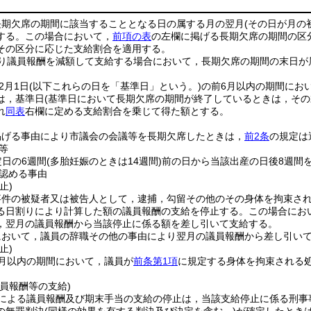
長期欠席の期間に該当することとなる日の属する月の翌月
(その日が月の
する。
この場合において，
前項の表
の左欄に掲げる長期欠席の期間の区
その区分に応じた支給割合を適用する。
り議員報酬を減額して支給する場合において，長期欠席の期間の末日が
2月1日
(以下これらの日を「基準日」という。)
の前6月以内の期間にお
は，基準日
(基準日において長期欠席の期間が終了しているときは，その
れ
同表
右欄に定める支給割合を乗じて得た額とする。
掲げる事由により市議会の会議等を長期欠席したときは，
前2条
の規定は
等
定日の6週間
(多胎妊娠のときは14週間)
前の日から当該出産の日後8週間
認める事由
止)
事件の被疑者又は被告人として，逮捕，勾留その他のその身体を拘束さ
る日割りにより計算した額の議員報酬の支給を停止する。
この場合にお
，翌月の議員報酬から当該停止に係る額を差し引いて支給する。
において，議員の辞職その他の事由により翌月の議員報酬から差し引い
止)
6月以内の期間において，議員が
前条第1項
に規定する身体を拘束される
員報酬等の支給)
による議員報酬及び期末手当の支給の停止は，当該支給停止に係る刑事