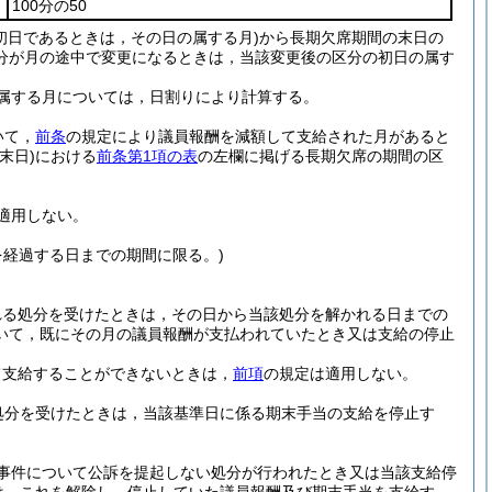
100分の50
初日であるときは，その日の属する月)
から長期欠席期間の末日の
分が月の途中で変更になるときは，当該変更後の区分の初日の属す
属する月については，日割りにより計算する。
いて，
前条
の規定により議員報酬を減額して支給された月があると
末日)
における
前条第1項の表
の左欄に掲げる長期欠席の期間の区
適用しない。
を経過する日までの期間に限る。)
れる処分を受けたときは，その日から当該処分を解かれる日までの
いて，既にその月の議員報酬が支払われていたとき又は支給の停止
て支給することができないときは，
前項
の規定は適用しない。
処分を受けたときは，当該基準日に係る期末手当の支給を停止す
事件について公訴を提起しない処分が行われたとき又は当該支給停