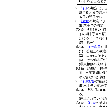
365日を超えるとき
2
前項
の規定は，
属する月まで適用
る月の翌月から，
3
前2項
の規定によ
(期末手当の減額)
第4条
6月1日及び1
きの期末手当の額
分に応じ，それぞ
(適用除外)
第5条
次の各号
に
(1)
公務上の災害
(2)
出産
(出産予
(3)
その他議長が
(議員報酬の支給停
第6条
議員が刑事
間，当該期間に係
ができないときは
2
前項後段
の場合
(期末手当の支給停
第7条
基準日の前
る。
(停止されていた議
第8条
前2条
の規定