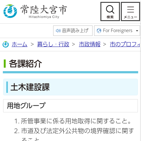
常陸大宮市公
検索
音声読み上げ
For Foreigners
ホーム
暮らし・行政
市政情報
市のプロフ
各課紹介
土木建設課
用地グループ
所管事業に係る用地取得に関すること。
市道及び法定外公共物の境界確認に関す
ること。