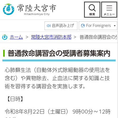
常陸大宮市公
検索
音声読み上げ
For Foreigners
ホーム
常陸大宮市消防本部
普通救命講習会の
普通救命講習会の受講者募集案内
心肺蘇生法（自動体外式除細動器の使用法を
含む）や異物除去、止血法に関する知識と技
術を習得する講習会を実施します。
【日時】
令和8年8月22日（土曜日） 9時00分～12時