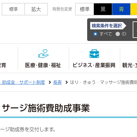
拡大
標準
黒
青
標準
背景色変更
常陸大宮市公式ホ
検索条件を選択
すべて
ID
教育
医療・健康・福祉
ビジネス・産業振興
観光・
・助成金・サポート制度
長寿
はり・きゅう・マッサージ施術費
ッサージ施術費助成事業
サージ助成券を交付します。