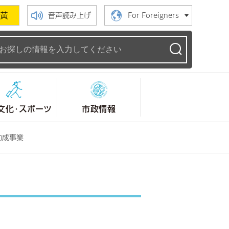
黄
音声読み上げ
For Foreigners
ームページ
文化・スポーツ
市政情報
助成事業