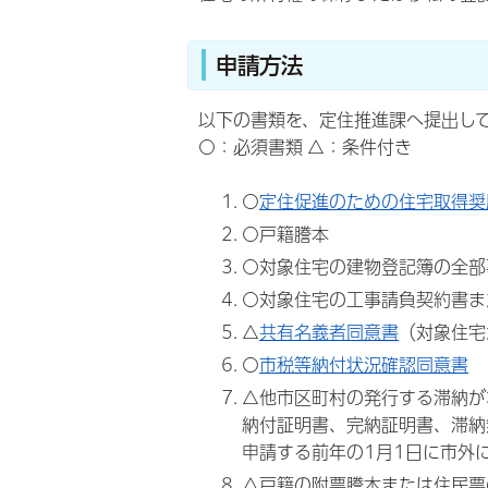
申請方法
以下の書類を、定住推進課へ提出し
○：必須書類 △：条件付き
○
定住促進のための住宅取得奨
○戸籍謄本
○対象住宅の建物登記簿の全部
○対象住宅の工事請負契約書ま
△
共有名義者同意書
（対象住宅
○
市税等納付状況確認同意書
△他市区町村の発行する滞納が
納付証明書、完納証明書、滞納
申請する前年の1月1日に市外
△戸籍の附票謄本または住民票