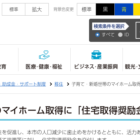
拡大
標準
黒
青
標準
背景色変更
常陸大宮市公式ホ
検索条件を選択
すべて
ID
教育
医療・健康・福祉
ビジネス・産業振興
観光・
・助成金・サポート制度
移住
子育て・新婚世帯のマイホーム取
のマイホーム取得に「住宅取得奨励
住を促進し、本市の人口減少に歯止めをかけるとともに、活力