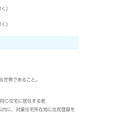
く)
く)
。
る世帯であること。
と同じ住宅に居住する者
以内に、対象住宅所在地に住民登録を