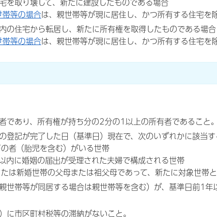
宅を取り壊して、新たに建設したものである場合
世帯等の場合
は、親世帯等が現に居住し、かつ所有する住宅を除
内の住宅から転居し、新たに所有権を取得したものである場合
世帯等の場合
は、親世帯等が現に居住し、かつ所有する住宅を除
者であり、所有権が持ち分の2分の1以上の所有者であること
の登記が完了した日（基準日）現在で、次のいずれかに該当す
下の者（胎児を含む）がいる世帯
年以内に婚姻の届出が受理された夫婦で構成される世帯
または新婚世帯の父母または祖父母であって、新たに対象世帯
親世帯等が同居する場合は親世帯等を含む）が、基準日前1年
）に市区町村税等の滞納がないこと。