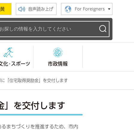
黄
音声読み上げ
For Foreigners
ームページ
文化・スポーツ
市政情報
得に「住宅取得奨励金」を交付します
金」を交付します
あるまちづくりを推進するため、市内